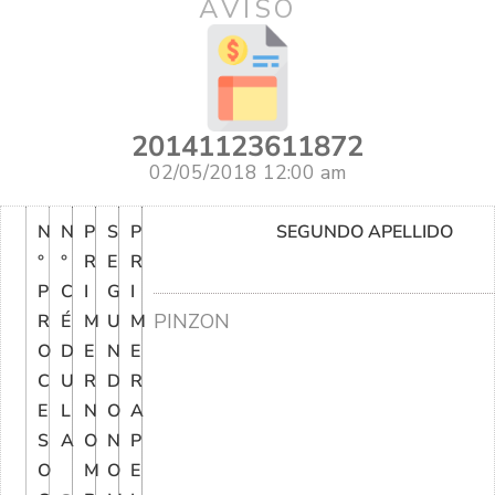
AVISO
20141123611872
02/05/2018 12:00 am
N
N
P
S
P
SEGUNDO APELLIDO
°
°
R
E
R
P
C
I
G
I
PINZON
R
É
M
U
M
O
D
E
N
E
C
U
R
D
R
E
L
N
O
A
S
A
O
N
P
O
M
O
E