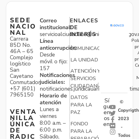
SEDE
Correo
ENLACES
NACIO
institucional:
DE
NAL
servicioalciudadano@unidadvictimas.gov.
INTERÉS
Carrera
Pol
Línea
85D No.
pr
anticorrupción:
COMUNICACIONES
46A – 65
Desde
Complejo
pr
LA UNIDAD
móvil o fijo:
logístico
C
157
San
ATENCIÓN Y
Notificaciones
Cayetano
M
SERVICIOS
judiciales:
Conmutador:
CIUDADANÍA
+57 (601)
notificaciones.juridicauariv@unidadvictim
7965150
Horario de
DATOS
Sí
atención
©
PARA LA
gu
Lunes a
Copyrigth
VENTA
en
PAZ
viernes
NILLA
os
2023
8:00 a.m. –
ÚNICA
FONDO
en:
-
6:00 p.m.
DE
PARA LA
Todos
RADIC
Sábado,
REPARACIÓN