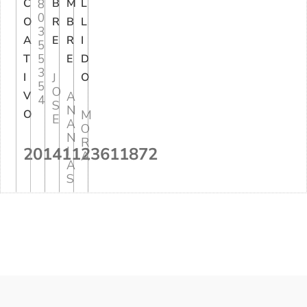
C
8
B
M
L
0
O
R
B
L
3
A
E
R
I
5
5
T
E
D
3
I
J
O
5
O
V
A
4
S
N
O
M
E
A
O
N
R
20141123611872
I
A
A
S