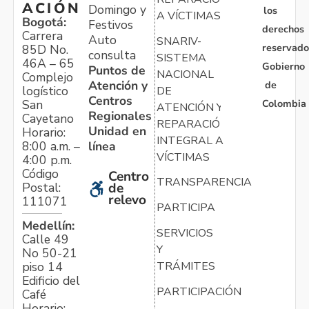
ACIÓN
Domingo y
los
A VÍCTIMAS
Bogotá:
Festivos
derechos
Carrera
Auto
SNARIV-
reservado
85D No.
consulta
SISTEMA
46A – 65
Gobierno
Puntos de
NACIONAL
Complejo
Atención y
de
logístico
DE
Centros
Colombia
San
ATENCIÓN Y
Regionales
Cayetano
REPARACIÓN
Unidad en
Horario:
INTEGRAL A
línea
8:00 a.m. –
VÍCTIMAS
4:00 p.m.
Código
Centro
TRANSPARENCIA
Postal:
de
relevo
111071
PARTICIPA
Medellín:
SERVICIOS
Calle 49
Y
No 50-21
TRÁMITES
piso 14
Edificio del
PARTICIPACIÓN
Café
Horario: