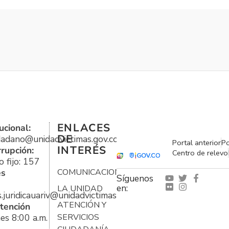
ENLACES
ucional:
DE
udadano@unidadvictimas.gov.co
Portal anterior
Po
INTERÉS
rrupción:
Centro de relevo
 fijo: 157
es
COMUNICACIONES
Síguenos
en:
LA UNIDAD
s.juridicauariv@unidadvictimas.gov.co
ATENCIÓN Y
tención
es 8:00 a.m.
SERVICIOS