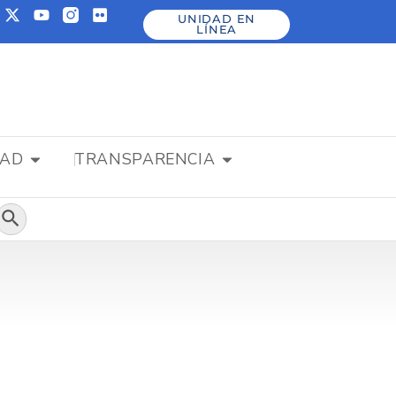
UNIDAD EN
LÍNEA
DAD
TRANSPARENCIA
Botón de búsqueda