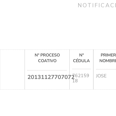
NOTIFICAC
N° PROCESO
N°
PRIME
COATIVO
CÉDULA
NOMBR
762159
JOSE
20131127707072
18