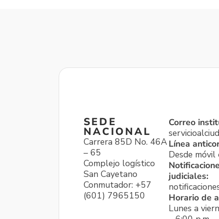
SEDE
Correo instit
NACIONAL
servicioalci
Carrera 85D No. 46A
Línea antico
– 65
Desde móvil o
Complejo logístico
Notificacion
San Cayetano
judiciales:
Conmutador: +57
notificacione
(601) 7965150
Horario de a
Lunes a viern
– 6:00 p.m.