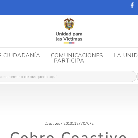
S CIUDADANÍA
COMUNICACIONES
LA UNI
PARTICIPA
r:
Coactivos
»
20131127707072
Cobro Coactivo