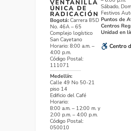
VENTANILLA
Sábado, Dom
ÚNICA DE
Festivos Aut
RADICACIÓN
Puntos de A
Bogotá:
Carrera 85D
Centros Reg
No. 46A – 65
Unidad en l
Complejo logístico
San Cayetano
Horario: 8:00 a.m. –
Centro d
4:00 p.m.
Código Postal:
111071
Medellín:
Calle 49 No 50-21
piso 14
Edificio del Café
Horario:
8:00 a.m. – 12:00 m. y
2:00 p.m. – 4:00 p.m.
Código Postal:
050010