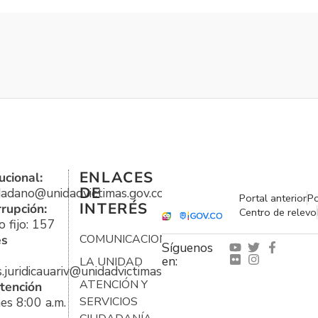
ENLACES
ucional:
DE
udadano@unidadvictimas.gov.co
Portal anterior
Po
INTERÉS
rrupción:
Centro de relevo
 fijo: 157
es
COMUNICACIONES
Síguenos
en:
LA UNIDAD
s.juridicauariv@unidadvictimas.gov.co
ATENCIÓN Y
tención
es 8:00 a.m.
SERVICIOS