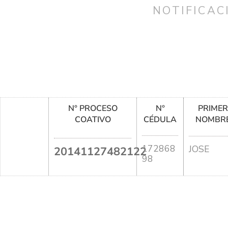
NOTIFICAC
N° PROCESO
N°
PRIME
COATIVO
CÉDULA
NOMBR
172868
JOSE
20141127482122
98