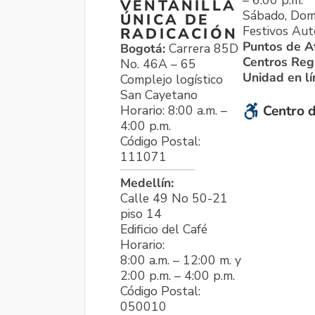
VENTANILLA
Sábado, Dom
ÚNICA DE
Festivos Aut
RADICACIÓN
Puntos de A
Bogotá:
Carrera 85D
Centros Reg
No. 46A – 65
Unidad en l
Complejo logístico
San Cayetano
Horario: 8:00 a.m. –
Centro d
4:00 p.m.
Código Postal:
111071
Medellín:
Calle 49 No 50-21
piso 14
Edificio del Café
Horario:
8:00 a.m. – 12:00 m. y
2:00 p.m. – 4:00 p.m.
Código Postal:
050010