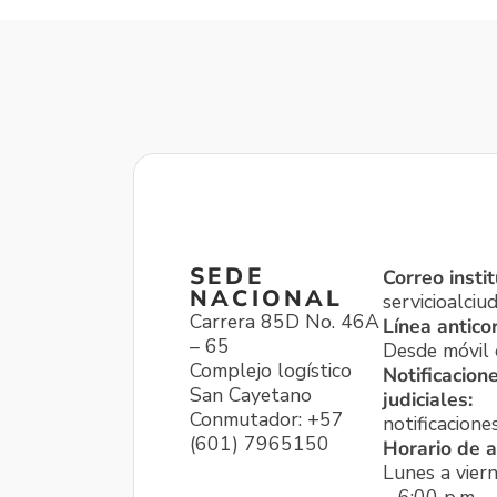
SEDE
Correo instit
NACIONAL
servicioalci
Carrera 85D No. 46A
Línea antico
– 65
Desde móvil o
Complejo logístico
Notificacion
San Cayetano
judiciales:
Conmutador: +57
notificacione
(601) 7965150
Horario de a
Lunes a viern
– 6:00 p.m.