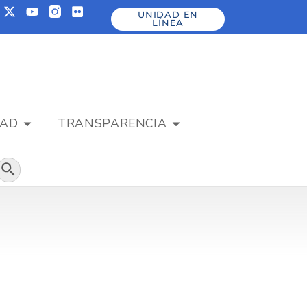
UNIDAD EN
LÍNEA
DAD
TRANSPARENCIA
Botón de búsqueda