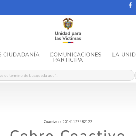
S CIUDADANÍA
COMUNICACIONES
LA UNI
PARTICIPA
r:
Coactivos
»
20141127482122
Cobro Coactivo