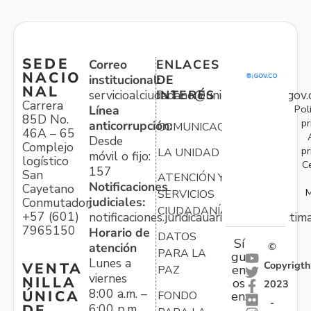
SEDE
Correo
ENLACES
NACIO
institucional:
DE
NAL
servicioalciudadano@unidadvictimas.gov.
INTERÉS
Carrera
Pol
Línea
85D No.
pr
anticorrupción:
COMUNICACIONES
46A – 65
Desde
Complejo
pr
LA UNIDAD
móvil o fijo:
logístico
C
157
San
ATENCIÓN Y
Notificaciones
Cayetano
M
SERVICIOS
judiciales:
Conmutador:
CIUDADANÍA
+57 (601)
notificaciones.juridicauariv@unidadvictim
7965150
Horario de
DATOS
Sí
atención
©
PARA LA
gu
Lunes a
Copyrigth
VENTA
en
PAZ
viernes
NILLA
os
2023
8:00 a.m. –
ÚNICA
FONDO
en:
-
6:00 p.m.
DE