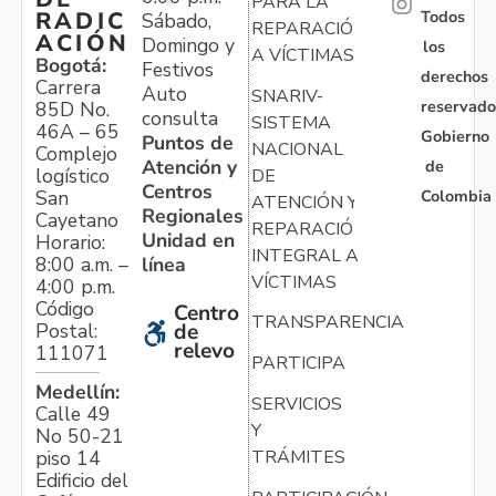
PARA LA
Todos
RADIC
Sábado,
REPARACIÓN
ACIÓN
Domingo y
los
A VÍCTIMAS
Bogotá:
Festivos
derechos
Carrera
Auto
SNARIV-
reservado
85D No.
consulta
SISTEMA
46A – 65
Gobierno
Puntos de
NACIONAL
Complejo
Atención y
de
logístico
DE
Centros
Colombia
San
ATENCIÓN Y
Regionales
Cayetano
REPARACIÓN
Unidad en
Horario:
INTEGRAL A
línea
8:00 a.m. –
VÍCTIMAS
4:00 p.m.
Código
Centro
TRANSPARENCIA
Postal:
de
relevo
111071
PARTICIPA
Medellín:
SERVICIOS
Calle 49
Y
No 50-21
TRÁMITES
piso 14
Edificio del