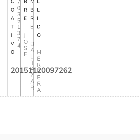
C
7
B
M
L
0
O
R
B
L
3
A
E
R
I
5
1
T
E
D
3
I
J
O
7
O
V
B
4
S
A
O
H
E
L
E
T
R
20151120097262
A
R
Z
E
A
R
R
A