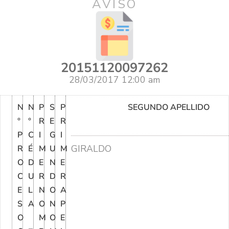
AVISO
20151120097262
28/03/2017 12:00 am
N
N
P
S
P
SEGUNDO APELLIDO
°
°
R
E
R
P
C
I
G
I
GIRALDO
R
É
M
U
M
O
D
E
N
E
C
U
R
D
R
E
L
N
O
A
S
A
O
N
P
O
M
O
E