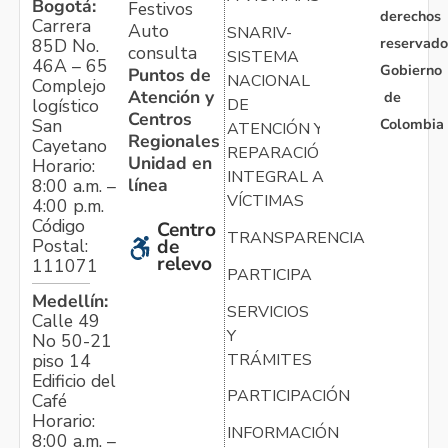
Bogotá:
Festivos
derechos
Carrera
Auto
SNARIV-
reservado
85D No.
consulta
SISTEMA
46A – 65
Gobierno
Puntos de
NACIONAL
Complejo
Atención y
de
logístico
DE
Centros
Colombia
San
ATENCIÓN Y
Regionales
Cayetano
REPARACIÓN
Unidad en
Horario:
INTEGRAL A
línea
8:00 a.m. –
VÍCTIMAS
4:00 p.m.
Código
Centro
TRANSPARENCIA
Postal:
de
relevo
111071
PARTICIPA
Medellín:
SERVICIOS
Calle 49
Y
No 50-21
TRÁMITES
piso 14
Edificio del
PARTICIPACIÓN
Café
Horario:
INFORMACIÓN
8:00 a.m. –