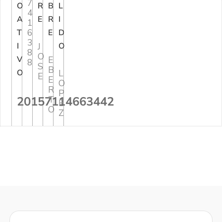
7
O
R
B
L
4
A
E
R
I
1
6
T
E
D
3
I
J
O
8
O
V
E
8
S
B
O
L
E
E
O
R
P
20157114663442
T
E
O
Z