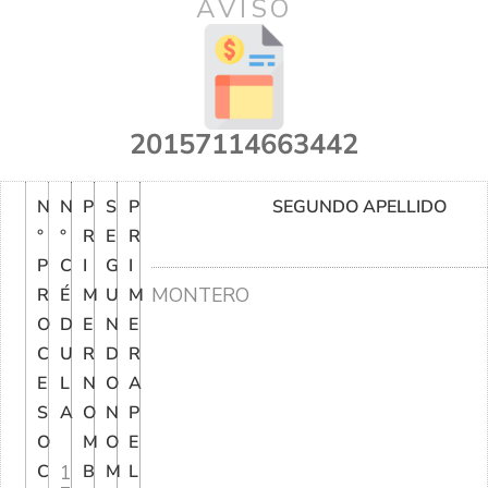
AVISO
20157114663442
N
N
P
S
P
SEGUNDO APELLIDO
°
°
R
E
R
P
C
I
G
I
MONTERO
R
É
M
U
M
O
D
E
N
E
C
U
R
D
R
E
L
N
O
A
S
A
O
N
P
O
M
O
E
C
1
B
M
L