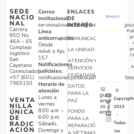
SEDE
Correo
ENLACES
NACIO
institucional:
DE
NAL
servicioalciudadano@unidadvictimas.gov.
INTERÉS
Carrera
Pol
Línea
85D No.
pr
anticorrupción:
COMUNICACIONES
46A – 65
Desde
Complejo
pr
LA UNIDAD
móvil o fijo:
logístico
C
157
San
ATENCIÓN Y
Notificaciones
Cayetano
M
SERVICIOS
judiciales:
Conmutador:
CIUDADANÍA
+57 (601)
notificaciones.juridicauariv@unidadvictim
7965150
Horario de
DATOS
Sí
atención
©
PARA LA
gu
Lunes a
Copyrigth
VENTA
en
PAZ
viernes
NILLA
os
2023
8:00 a.m. –
ÚNICA
FONDO
en:
-
6:00 p.m.
DE
PARA LA
Todos
RADIC
Sábado,
REPARACIÓN
ACIÓN
Domingo y
los
A VÍCTIMAS