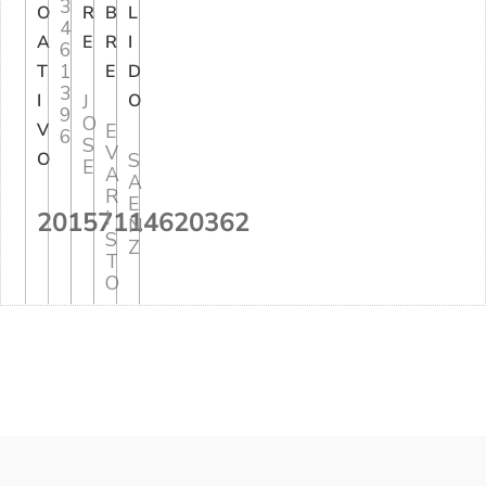
3
O
R
B
L
4
A
E
R
I
6
1
T
E
D
3
I
J
O
9
O
V
E
6
S
V
O
S
E
A
A
R
E
20157114620362
I
N
S
Z
T
O