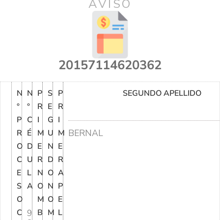
AVISO
20157114620362
N
N
P
S
P
SEGUNDO APELLIDO
°
°
R
E
R
P
C
I
G
I
BERNAL
R
É
M
U
M
O
D
E
N
E
C
U
R
D
R
E
L
N
O
A
S
A
O
N
P
O
M
O
E
C
9
B
M
L