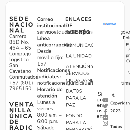
SEDE
Correo
ENLACES
NACIO
institucional:
DE
NAL
servicioalciudadano@unidadvictimas.gov.
INTERÉS
Carrera
Pol
Línea
85D No.
pr
anticorrupción:
COMUNICACIONES
46A – 65
Desde
Complejo
pr
LA UNIDAD
móvil o fijo:
logístico
C
157
San
ATENCIÓN Y
Notificaciones
Cayetano
M
SERVICIOS
judiciales:
Conmutador:
CIUDADANÍA
+57 (601)
notificaciones.juridicauariv@unidadvictim
7965150
Horario de
DATOS
Sí
atención
©
PARA LA
gu
Lunes a
Copyrigth
VENTA
en
PAZ
viernes
NILLA
os
2023
8:00 a.m. –
ÚNICA
FONDO
en:
-
6:00 p.m.
DE
PARA LA
Todos
RADIC
Sábado,
REPARACIÓN