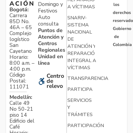
ACIÓN
Domingo y
los
A VÍCTIMAS
Bogotá:
Festivos
derechos
Carrera
Auto
SNARIV-
reservado
85D No.
consulta
SISTEMA
46A – 65
Gobierno
Puntos de
NACIONAL
Complejo
Atención y
de
logístico
DE
Centros
Colombia
San
ATENCIÓN Y
Regionales
Cayetano
REPARACIÓN
Unidad en
Horario:
INTEGRAL A
línea
8:00 a.m. –
VÍCTIMAS
4:00 p.m.
Código
Centro
TRANSPARENCIA
Postal:
de
relevo
111071
PARTICIPA
Medellín:
SERVICIOS
Calle 49
Y
No 50-21
TRÁMITES
piso 14
Edificio del
PARTICIPACIÓN
Café
Horario: