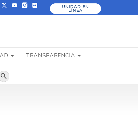
UNIDAD EN
LÍNEA
DAD
TRANSPARENCIA
Botón de búsqueda