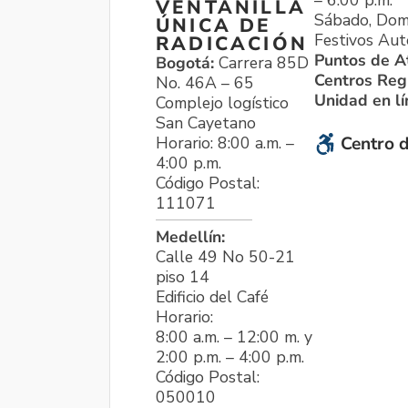
VENTANILLA
Sábado, Dom
ÚNICA DE
Festivos Aut
RADICACIÓN
Puntos de A
Bogotá:
Carrera 85D
Centros Reg
No. 46A – 65
Unidad en l
Complejo logístico
San Cayetano
Horario: 8:00 a.m. –
Centro d
4:00 p.m.
Código Postal:
111071
Medellín:
Calle 49 No 50-21
piso 14
Edificio del Café
Horario:
8:00 a.m. – 12:00 m. y
2:00 p.m. – 4:00 p.m.
Código Postal:
050010