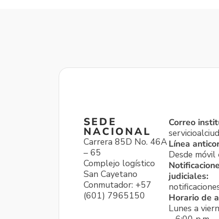
SEDE
Correo instit
NACIONAL
servicioalci
Carrera 85D No. 46A
Línea antico
– 65
Desde móvil o
Complejo logístico
Notificacion
San Cayetano
judiciales:
Conmutador: +57
notificacione
(601) 7965150
Horario de a
Lunes a viern
– 6:00 p.m.