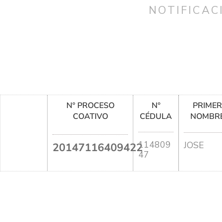
NOTIFICAC
N° PROCESO
N°
PRIME
COATIVO
CÉDULA
NOMBR
114809
JOSE
20147116409422
47