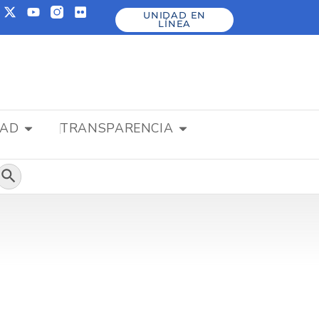
UNIDAD EN
LÍNEA
DAD
TRANSPARENCIA
Botón de búsqueda