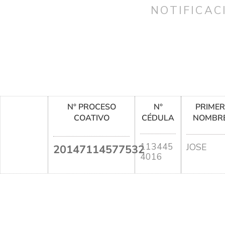
NOTIFICAC
N° PROCESO
N°
PRIME
COATIVO
CÉDULA
NOMBR
113445
JOSE
20147114577532
4016