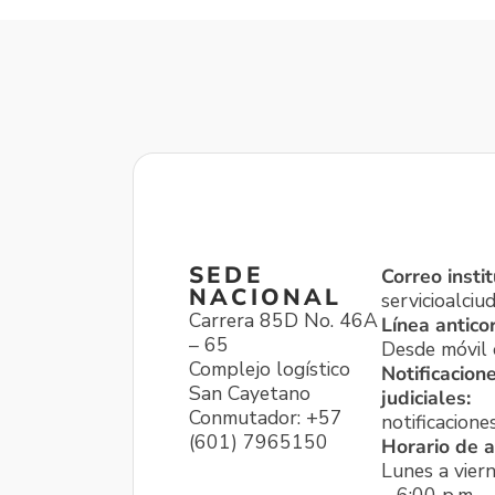
SEDE
Correo instit
NACIONAL
servicioalci
Carrera 85D No. 46A
Línea antico
– 65
Desde móvil o
Complejo logístico
Notificacion
San Cayetano
judiciales:
Conmutador: +57
notificacione
(601) 7965150
Horario de a
Lunes a viern
– 6:00 p.m.