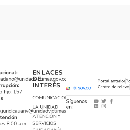
ENLACES
ucional:
DE
udadano@unidadvictimas.gov.co
Portal anterior
Po
INTERÉS
rrupción:
Centro de relevo
 fijo: 157
es
COMUNICACIONES
Síguenos
en:
LA UNIDAD
s.juridicauariv@unidadvictimas.gov.co
ATENCIÓN Y
tención
es 8:00 a.m.
SERVICIOS