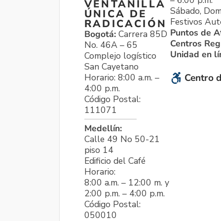
VENTANILLA
Sábado, Dom
ÚNICA DE
Festivos Aut
RADICACIÓN
Puntos de A
Bogotá:
Carrera 85D
Centros Reg
No. 46A – 65
Unidad en l
Complejo logístico
San Cayetano
Horario: 8:00 a.m. –
Centro d
4:00 p.m.
Código Postal:
111071
Medellín:
Calle 49 No 50-21
piso 14
Edificio del Café
Horario:
8:00 a.m. – 12:00 m. y
2:00 p.m. – 4:00 p.m.
Código Postal:
050010