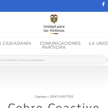
S CIUDADANÍA
COMUNICACIONES
LA UNI
PARTICIPA
r:
Coactivos
»
20147114577532
Cobro Coactivo