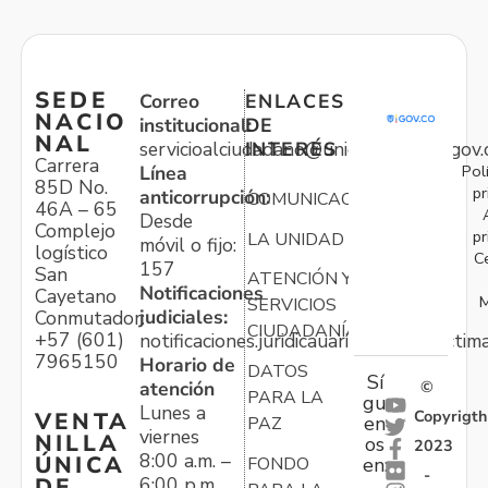
SEDE
Correo
ENLACES
NACIO
institucional:
DE
NAL
servicioalciudadano@unidadvictimas.gov.
INTERÉS
Carrera
Pol
Línea
85D No.
pr
anticorrupción:
COMUNICACIONES
46A – 65
Desde
Complejo
pr
LA UNIDAD
móvil o fijo:
logístico
C
157
San
ATENCIÓN Y
Notificaciones
Cayetano
M
SERVICIOS
judiciales:
Conmutador:
CIUDADANÍA
+57 (601)
notificaciones.juridicauariv@unidadvictim
7965150
Horario de
DATOS
Sí
atención
©
PARA LA
gu
Lunes a
Copyrigth
VENTA
en
PAZ
viernes
NILLA
os
2023
8:00 a.m. –
ÚNICA
FONDO
en:
-
6:00 p.m.
DE