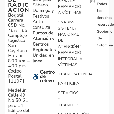
PARA LA
Todos
RADIC
Sábado,
REPARACIÓN
ACIÓN
Domingo y
los
A VÍCTIMAS
Bogotá:
Festivos
derechos
Carrera
Auto
SNARIV-
reservado
85D No.
consulta
SISTEMA
46A – 65
Gobierno
Puntos de
NACIONAL
Complejo
Atención y
de
logístico
DE
Centros
Colombia
San
ATENCIÓN Y
Regionales
Cayetano
REPARACIÓN
Unidad en
Horario:
INTEGRAL A
línea
8:00 a.m. –
VÍCTIMAS
4:00 p.m.
Código
Centro
TRANSPARENCIA
Postal:
de
relevo
111071
PARTICIPA
Medellín:
SERVICIOS
Calle 49
Y
No 50-21
TRÁMITES
piso 14
Edificio del