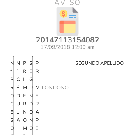
AVISO
20147113154082
17/09/2018 12:00 am
N
N
P
S
P
SEGUNDO APELLIDO
°
°
R
E
R
P
C
I
G
I
LONDONO
R
É
M
U
M
O
D
E
N
E
C
U
R
D
R
E
L
N
O
A
S
A
O
N
P
O
M
O
E