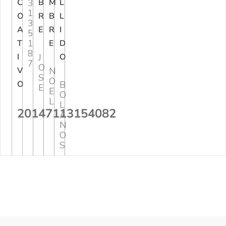
C
3
B
M
L
1
O
R
B
L
3
A
E
R
I
5
1
T
E
D
8
I
J
O
7
O
V
N
S
O
O
B
E
E
O
L
L
20147113154082
A
N
O
S