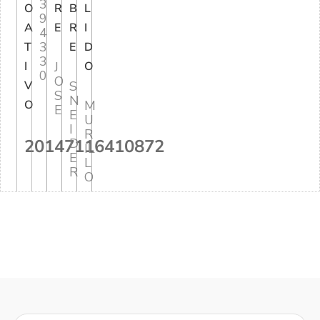
3
O
R
B
L
9
A
E
R
I
4
3
T
E
D
3
I
J
O
0
O
V
S
S
N
O
M
E
E
U
I
R
20147116410872
D
IL
E
L
R
O