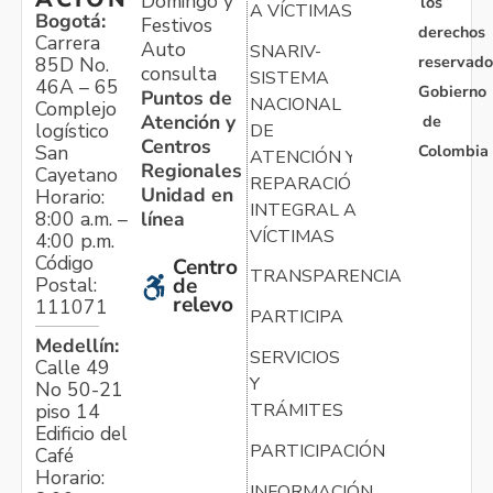
Domingo y
los
A VÍCTIMAS
Bogotá:
Festivos
derechos
Carrera
Auto
SNARIV-
reservado
85D No.
consulta
SISTEMA
46A – 65
Gobierno
Puntos de
NACIONAL
Complejo
Atención y
de
logístico
DE
Centros
Colombia
San
ATENCIÓN Y
Regionales
Cayetano
REPARACIÓN
Unidad en
Horario:
INTEGRAL A
línea
8:00 a.m. –
VÍCTIMAS
4:00 p.m.
Código
Centro
TRANSPARENCIA
Postal:
de
relevo
111071
PARTICIPA
Medellín:
SERVICIOS
Calle 49
Y
No 50-21
TRÁMITES
piso 14
Edificio del
PARTICIPACIÓN
Café
Horario:
INFORMACIÓN