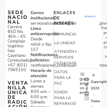
SEDE
Correo
ENLACES
NACIO
institucional:
DE
NAL
servicioalciudadano@unidadvictimas.gov.
INTERÉS
Carrera
Pol
Línea
85D No.
pr
anticorrupción:
COMUNICACIONES
46A – 65
Desde
Complejo
pr
LA UNIDAD
móvil o fijo:
logístico
C
157
San
ATENCIÓN Y
Notificaciones
Cayetano
M
SERVICIOS
judiciales:
Conmutador:
CIUDADANÍA
+57 (601)
notificaciones.juridicauariv@unidadvictim
7965150
Horario de
DATOS
Sí
atención
©
PARA LA
gu
Lunes a
Copyrigth
VENTA
en
PAZ
viernes
NILLA
os
2023
8:00 a.m. –
ÚNICA
FONDO
en:
-
6:00 p.m.
DE
PARA LA
Todos
RADIC
Sábado,
REPARACIÓN
ACIÓN