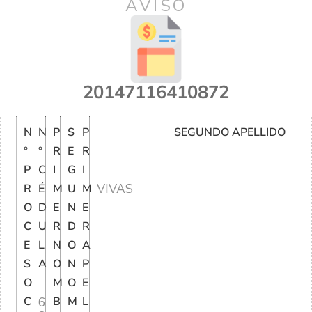
AVISO
20147116410872
N
N
P
S
P
SEGUNDO APELLIDO
°
°
R
E
R
P
C
I
G
I
VIVAS
R
É
M
U
M
O
D
E
N
E
C
U
R
D
R
E
L
N
O
A
S
A
O
N
P
O
M
O
E
C
6
B
M
L