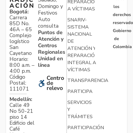
REPARACIÓN
ACIÓN
Domingo y
los
A VÍCTIMAS
Bogotá:
Festivos
derechos
Carrera
Auto
SNARIV-
reservado
85D No.
consulta
SISTEMA
46A – 65
Gobierno
Puntos de
NACIONAL
Complejo
Atención y
de
logístico
DE
Centros
Colombia
San
ATENCIÓN Y
Regionales
Cayetano
REPARACIÓN
Unidad en
Horario:
INTEGRAL A
línea
8:00 a.m. –
VÍCTIMAS
4:00 p.m.
Código
Centro
TRANSPARENCIA
Postal:
de
relevo
111071
PARTICIPA
Medellín:
SERVICIOS
Calle 49
Y
No 50-21
TRÁMITES
piso 14
Edificio del
PARTICIPACIÓN
Café