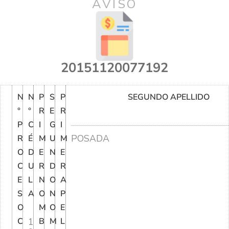
AVISO
20151120077192
N
N
P
S
P
SEGUNDO APELLIDO
°
°
R
E
R
P
C
I
G
I
POSADA
R
É
M
U
M
O
D
E
N
E
C
U
R
D
R
E
L
N
O
A
S
A
O
N
P
O
M
O
E
C
1
B
M
L