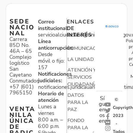
SEDE
Correo
ENLACES
NACIO
institucional:
DE
NAL
servicioalciudadano@unidadvictimas.gov.
INTERÉS
Carrera
Pol
Línea
85D No.
pr
anticorrupción:
COMUNICACIONES
46A – 65
Desde
Complejo
pr
LA UNIDAD
móvil o fijo:
logístico
C
157
San
ATENCIÓN Y
Notificaciones
Cayetano
M
SERVICIOS
judiciales:
Conmutador:
CIUDADANÍA
+57 (601)
notificaciones.juridicauariv@unidadvictim
7965150
Horario de
DATOS
Sí
atención
©
PARA LA
gu
Lunes a
Copyrigth
VENTA
en
PAZ
viernes
NILLA
os
2023
8:00 a.m. –
ÚNICA
FONDO
en:
-
6:00 p.m.
DE
PARA LA
Todos
RADIC
Sábado,