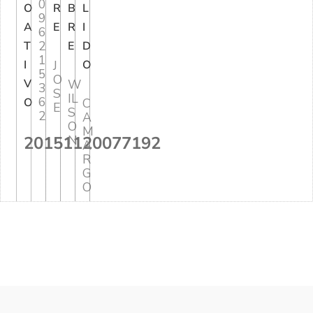
0
O
R
B
L
9
A
E
R
I
6
2
T
E
D
1
I
J
O
5
O
V
W
3
S
IL
6
O
C
E
S
2
A
O
M
20151120077192
N
A
R
G
O