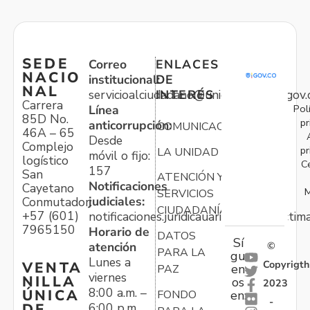
SEDE
Correo
ENLACES
NACIO
institucional:
DE
NAL
servicioalciudadano@unidadvictimas.gov.
INTERÉS
Carrera
Pol
Línea
85D No.
pr
anticorrupción:
COMUNICACIONES
46A – 65
Desde
Complejo
pr
LA UNIDAD
móvil o fijo:
logístico
C
157
San
ATENCIÓN Y
Notificaciones
Cayetano
M
SERVICIOS
judiciales:
Conmutador:
CIUDADANÍA
+57 (601)
notificaciones.juridicauariv@unidadvictim
7965150
Horario de
DATOS
Sí
atención
©
PARA LA
gu
Lunes a
Copyrigth
VENTA
en
PAZ
viernes
NILLA
os
2023
8:00 a.m. –
ÚNICA
FONDO
en:
-
6:00 p.m.
DE