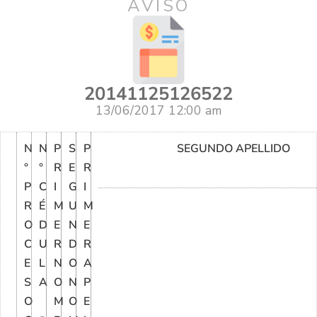
AVISO
20141125126522
13/06/2017 12:00 am
N
N
P
S
P
SEGUNDO APELLIDO
°
°
R
E
R
P
C
I
G
I
R
É
M
U
M
O
D
E
N
E
C
U
R
D
R
E
L
N
O
A
S
A
O
N
P
O
M
O
E