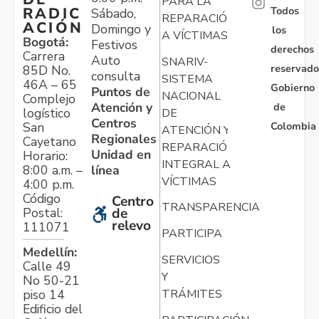
PARA LA
Todos
RADIC
Sábado,
REPARACIÓN
ACIÓN
Domingo y
los
A VÍCTIMAS
Bogotá:
Festivos
derechos
Carrera
Auto
SNARIV-
reservado
85D No.
consulta
SISTEMA
46A – 65
Gobierno
Puntos de
NACIONAL
Complejo
Atención y
de
logístico
DE
Centros
Colombia
San
ATENCIÓN Y
Regionales
Cayetano
REPARACIÓN
Unidad en
Horario:
INTEGRAL A
línea
8:00 a.m. –
VÍCTIMAS
4:00 p.m.
Código
Centro
TRANSPARENCIA
Postal:
de
relevo
111071
PARTICIPA
Medellín:
SERVICIOS
Calle 49
Y
No 50-21
TRÁMITES
piso 14
Edificio del