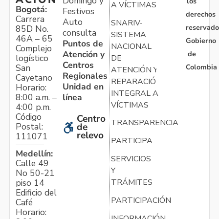
Domingo y
los
A VÍCTIMAS
Bogotá:
Festivos
derechos
Carrera
Auto
SNARIV-
reservado
85D No.
consulta
SISTEMA
46A – 65
Gobierno
Puntos de
NACIONAL
Complejo
Atención y
de
logístico
DE
Centros
Colombia
San
ATENCIÓN Y
Regionales
Cayetano
REPARACIÓN
Unidad en
Horario:
INTEGRAL A
línea
8:00 a.m. –
VÍCTIMAS
4:00 p.m.
Código
Centro
TRANSPARENCIA
Postal:
de
relevo
111071
PARTICIPA
Medellín:
SERVICIOS
Calle 49
Y
No 50-21
TRÁMITES
piso 14
Edificio del
PARTICIPACIÓN
Café
Horario:
INFORMACIÓN