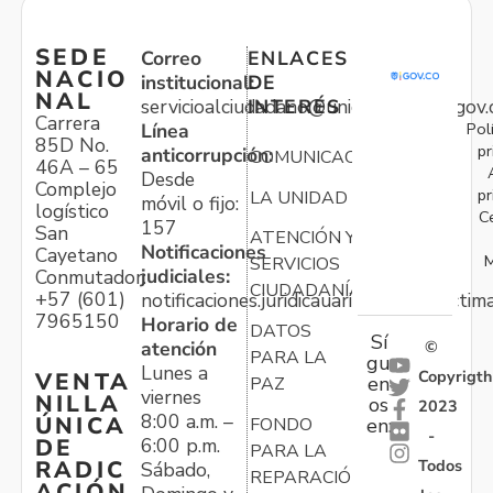
SEDE
Correo
ENLACES
NACIO
institucional:
DE
NAL
servicioalciudadano@unidadvictimas.gov.
INTERÉS
Carrera
Pol
Línea
85D No.
pr
anticorrupción:
COMUNICACIONES
46A – 65
Desde
Complejo
pr
LA UNIDAD
móvil o fijo:
logístico
C
157
San
ATENCIÓN Y
Notificaciones
Cayetano
M
SERVICIOS
judiciales:
Conmutador:
CIUDADANÍA
+57 (601)
notificaciones.juridicauariv@unidadvictim
7965150
Horario de
DATOS
Sí
atención
©
PARA LA
gu
Lunes a
Copyrigth
VENTA
en
PAZ
viernes
NILLA
os
2023
8:00 a.m. –
ÚNICA
FONDO
en:
-
6:00 p.m.
DE
PARA LA
Todos
RADIC
Sábado,
REPARACIÓN
ACIÓN