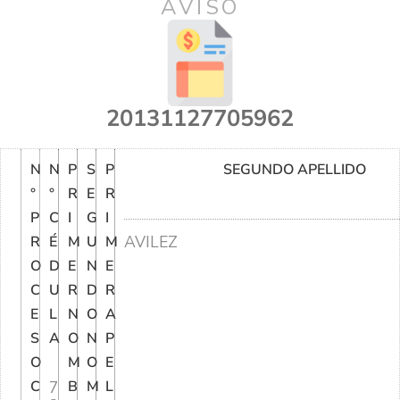
AVISO
20131127705962
N
N
P
S
P
SEGUNDO APELLIDO
°
°
R
E
R
P
C
I
G
I
AVILEZ
R
É
M
U
M
O
D
E
N
E
C
U
R
D
R
E
L
N
O
A
S
A
O
N
P
O
M
O
E
C
7
B
M
L