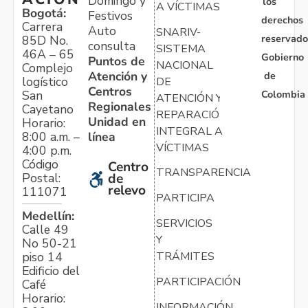
Domingo y
los
A VÍCTIMAS
Bogotá:
Festivos
derechos
Carrera
Auto
SNARIV-
reservado
85D No.
consulta
SISTEMA
46A – 65
Gobierno
Puntos de
NACIONAL
Complejo
Atención y
de
logístico
DE
Centros
Colombia
San
ATENCIÓN Y
Regionales
Cayetano
REPARACIÓN
Unidad en
Horario:
INTEGRAL A
línea
8:00 a.m. –
VÍCTIMAS
4:00 p.m.
Código
Centro
TRANSPARENCIA
Postal:
de
relevo
111071
PARTICIPA
Medellín:
SERVICIOS
Calle 49
Y
No 50-21
TRÁMITES
piso 14
Edificio del
PARTICIPACIÓN
Café
Horario:
INFORMACIÓN