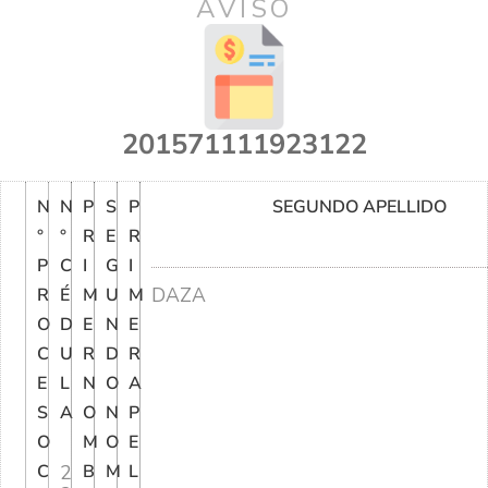
AVISO
201571111923122
N
N
P
S
P
SEGUNDO APELLIDO
°
°
R
E
R
P
C
I
G
I
DAZA
R
É
M
U
M
O
D
E
N
E
C
U
R
D
R
E
L
N
O
A
S
A
O
N
P
O
M
O
E
C
2
B
M
L