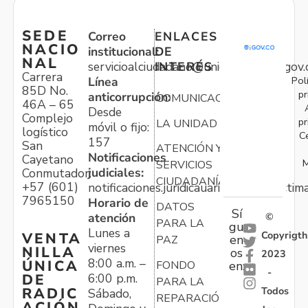
SEDE
Correo
ENLACES
NACIO
institucional:
DE
NAL
servicioalciudadano@unidadvictimas.gov.
INTERÉS
Carrera
Pol
Línea
85D No.
pr
anticorrupción:
COMUNICACIONES
46A – 65
Desde
Complejo
pr
LA UNIDAD
móvil o fijo:
logístico
C
157
San
ATENCIÓN Y
Notificaciones
Cayetano
M
SERVICIOS
judiciales:
Conmutador:
CIUDADANÍA
+57 (601)
notificaciones.juridicauariv@unidadvictim
7965150
Horario de
DATOS
Sí
atención
©
PARA LA
gu
Lunes a
Copyrigth
VENTA
en
PAZ
viernes
NILLA
os
2023
8:00 a.m. –
ÚNICA
FONDO
en:
-
6:00 p.m.
DE
PARA LA
Todos
RADIC
Sábado,
REPARACIÓN
ACIÓN