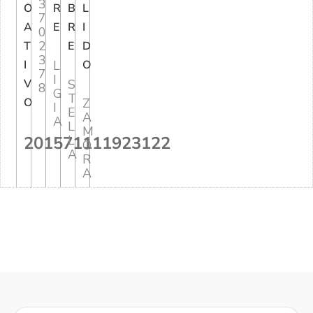
3
O
R
B
L
7
A
E
R
I
0
2
T
E
D
3
I
L
O
7
I
V
S
8
G
T
O
Z
I
E
A
A
L
M
201571111923122
L
O
A
R
A