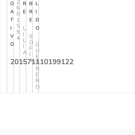
2
O
R
B
L
6
A
E
R
I
0
1
T
E
D
5
I
L
O
9
I
V
S
4
L
O
O
G
I
F
U
A
I
E
201571110199122
A
R
R
E
R
O