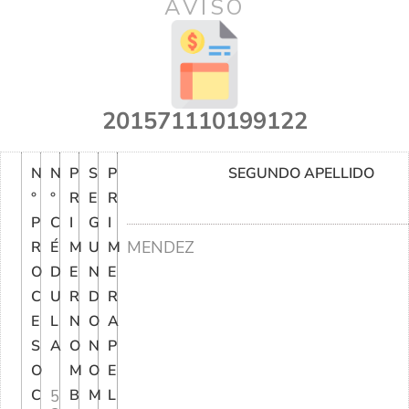
AVISO
201571110199122
N
N
P
S
P
SEGUNDO APELLIDO
°
°
R
E
R
P
C
I
G
I
MENDEZ
R
É
M
U
M
O
D
E
N
E
C
U
R
D
R
E
L
N
O
A
S
A
O
N
P
O
M
O
E
C
5
B
M
L