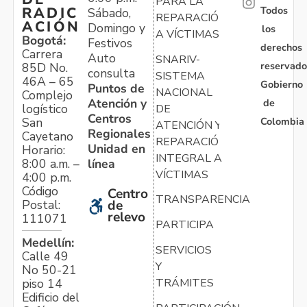
PARA LA
Todos
RADIC
Sábado,
REPARACIÓN
ACIÓN
Domingo y
los
A VÍCTIMAS
Bogotá:
Festivos
derechos
Carrera
Auto
SNARIV-
reservado
85D No.
consulta
SISTEMA
46A – 65
Gobierno
Puntos de
NACIONAL
Complejo
Atención y
de
logístico
DE
Centros
Colombia
San
ATENCIÓN Y
Regionales
Cayetano
REPARACIÓN
Unidad en
Horario:
INTEGRAL A
línea
8:00 a.m. –
VÍCTIMAS
4:00 p.m.
Código
Centro
TRANSPARENCIA
Postal:
de
relevo
111071
PARTICIPA
Medellín:
SERVICIOS
Calle 49
Y
No 50-21
TRÁMITES
piso 14
Edificio del