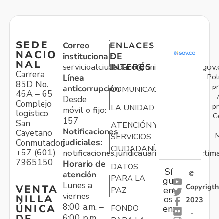
SEDE
Correo
ENLACES
NACIO
institucional:
DE
NAL
servicioalciudadano@unidadvictimas.gov.
INTERÉS
Carrera
Pol
Línea
85D No.
pr
anticorrupción:
COMUNICACIONES
46A – 65
Desde
Complejo
pr
LA UNIDAD
móvil o fijo:
logístico
C
157
San
ATENCIÓN Y
Notificaciones
Cayetano
M
SERVICIOS
judiciales:
Conmutador:
CIUDADANÍA
+57 (601)
notificaciones.juridicauariv@unidadvictim
7965150
Horario de
DATOS
Sí
atención
©
PARA LA
gu
Lunes a
Copyrigth
VENTA
en
PAZ
viernes
NILLA
os
2023
8:00 a.m. –
ÚNICA
FONDO
en:
-
6:00 p.m.
DE