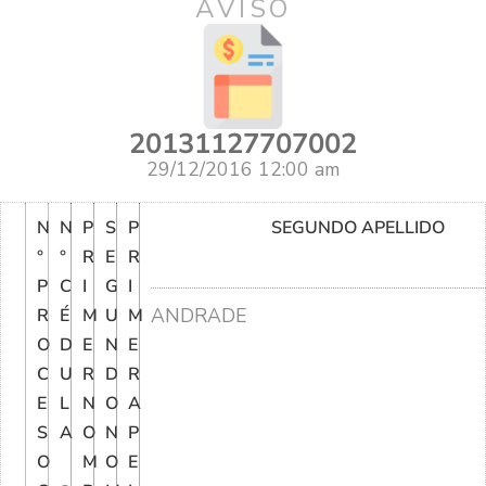
AVISO
20131127707002
29/12/2016 12:00 am
N
N
P
S
P
SEGUNDO APELLIDO
°
°
R
E
R
P
C
I
G
I
ANDRADE
R
É
M
U
M
O
D
E
N
E
C
U
R
D
R
E
L
N
O
A
S
A
O
N
P
O
M
O
E