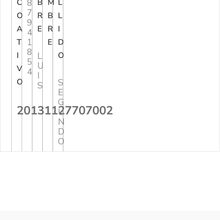
C
8
B
M
L
7
O
R
B
L
9
A
E
R
I
4
1
T
E
D
8
I
L
O
5
U
V
4
I
O
S
S
E
G
20131127707002
U
N
D
O