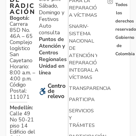
PARA LA
Todos
RADIC
Sábado,
REPARACIÓN
ACIÓN
Domingo y
los
A VÍCTIMAS
Bogotá:
Festivos
derechos
Carrera
Auto
SNARIV-
reservado
85D No.
consulta
SISTEMA
46A – 65
Gobierno
Puntos de
NACIONAL
Complejo
Atención y
de
logístico
DE
Centros
Colombia
San
ATENCIÓN Y
Regionales
Cayetano
REPARACIÓN
Unidad en
Horario:
INTEGRAL A
línea
8:00 a.m. –
VÍCTIMAS
4:00 p.m.
Código
Centro
TRANSPARENCIA
Postal:
de
relevo
111071
PARTICIPA
Medellín:
SERVICIOS
Calle 49
Y
No 50-21
TRÁMITES
piso 14
Edificio del