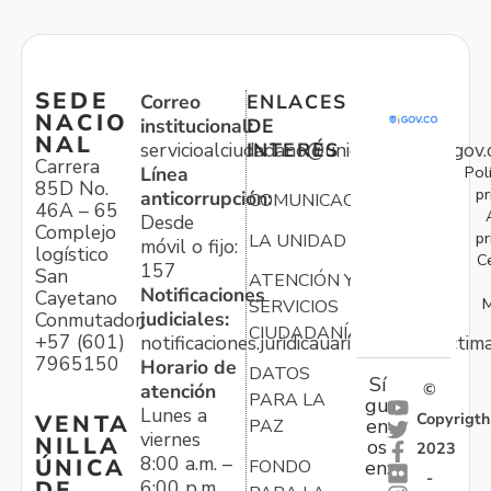
SEDE
Correo
ENLACES
NACIO
institucional:
DE
NAL
servicioalciudadano@unidadvictimas.gov.
INTERÉS
Carrera
Pol
Línea
85D No.
pr
anticorrupción:
COMUNICACIONES
46A – 65
Desde
Complejo
pr
LA UNIDAD
móvil o fijo:
logístico
C
157
San
ATENCIÓN Y
Notificaciones
Cayetano
M
SERVICIOS
judiciales:
Conmutador:
CIUDADANÍA
+57 (601)
notificaciones.juridicauariv@unidadvictim
7965150
Horario de
DATOS
Sí
atención
©
PARA LA
gu
Lunes a
Copyrigth
VENTA
en
PAZ
viernes
NILLA
os
2023
8:00 a.m. –
ÚNICA
FONDO
en:
-
6:00 p.m.
DE