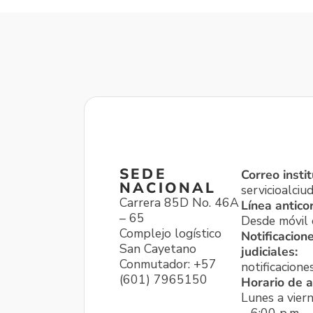
SEDE
Correo instit
NACIONAL
servicioalci
Carrera 85D No. 46A
Línea antico
– 65
Desde móvil o
Complejo logístico
Notificacion
San Cayetano
judiciales:
Conmutador: +57
notificacione
(601) 7965150
Horario de a
Lunes a viern
– 6:00 p.m.