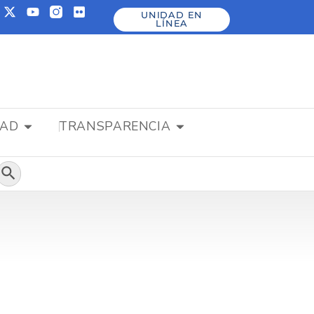
UNIDAD EN
LÍNEA
DAD
TRANSPARENCIA
Botón de búsqueda