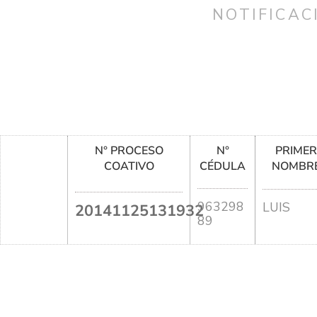
NOTIFICAC
N° PROCESO
N°
PRIME
COATIVO
CÉDULA
NOMBR
963298
LUIS
20141125131932
89