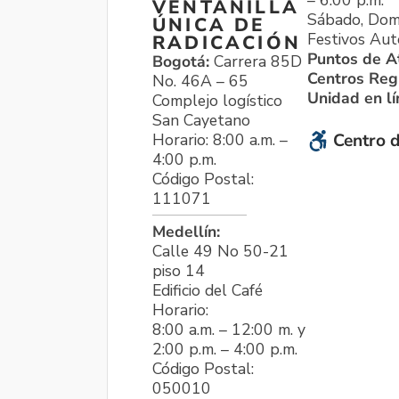
VENTANILLA
Sábado, Dom
ÚNICA DE
Festivos Aut
RADICACIÓN
Puntos de A
Bogotá:
Carrera 85D
Centros Reg
No. 46A – 65
Unidad en l
Complejo logístico
San Cayetano
Horario: 8:00 a.m. –
Centro d
4:00 p.m.
Código Postal:
111071
Medellín:
Calle 49 No 50-21
piso 14
Edificio del Café
Horario:
8:00 a.m. – 12:00 m. y
2:00 p.m. – 4:00 p.m.
Código Postal:
050010