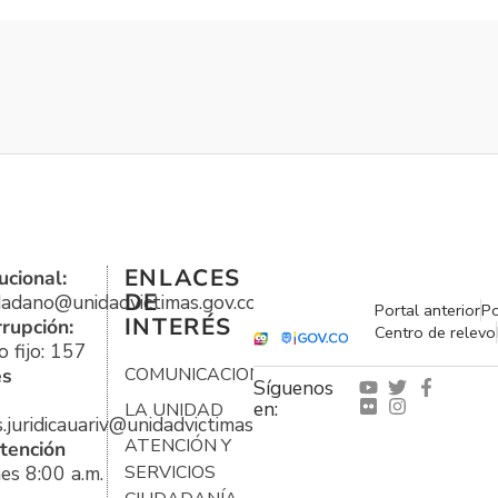
ENLACES
ucional:
DE
udadano@unidadvictimas.gov.co
Portal anterior
Po
INTERÉS
rrupción:
Centro de relevo
 fijo: 157
es
COMUNICACIONES
Síguenos
en:
LA UNIDAD
s.juridicauariv@unidadvictimas.gov.co
ATENCIÓN Y
tención
es 8:00 a.m.
SERVICIOS