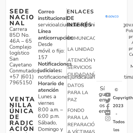
SEDE
Correo
ENLACES
NACIO
institucional:
DE
NAL
servicioalciudadano@unidadvictimas.gov.
INTERÉS
Carrera
Pol
Línea
85D No.
pr
anticorrupción:
COMUNICACIONES
46A – 65
Desde
Complejo
pr
LA UNIDAD
móvil o fijo:
logístico
C
157
San
ATENCIÓN Y
Notificaciones
Cayetano
M
SERVICIOS
judiciales:
Conmutador:
CIUDADANÍA
+57 (601)
notificaciones.juridicauariv@unidadvictim
7965150
Horario de
DATOS
Sí
atención
©
PARA LA
gu
Lunes a
Copyrigth
VENTA
en
PAZ
viernes
NILLA
os
2023
8:00 a.m. –
ÚNICA
FONDO
en:
-
6:00 p.m.
DE
PARA LA
Todos
RADIC
Sábado,
REPARACIÓN
ACIÓN
Domingo y
los
A VÍCTIMAS