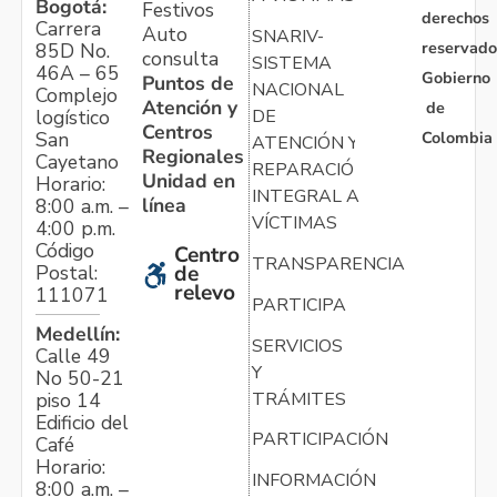
Bogotá:
Festivos
derechos
Carrera
Auto
SNARIV-
reservado
85D No.
consulta
SISTEMA
46A – 65
Gobierno
Puntos de
NACIONAL
Complejo
Atención y
de
logístico
DE
Centros
Colombia
San
ATENCIÓN Y
Regionales
Cayetano
REPARACIÓN
Unidad en
Horario:
INTEGRAL A
línea
8:00 a.m. –
VÍCTIMAS
4:00 p.m.
Código
Centro
TRANSPARENCIA
Postal:
de
relevo
111071
PARTICIPA
Medellín:
SERVICIOS
Calle 49
Y
No 50-21
TRÁMITES
piso 14
Edificio del
PARTICIPACIÓN
Café
Horario:
INFORMACIÓN
8:00 a.m. –