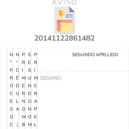
AVISO
20141122861482
N
N
P
S
P
SEGUNDO APELLIDO
°
°
R
E
R
P
C
I
G
I
SEDANO
R
É
M
U
M
O
D
E
N
E
C
U
R
D
R
E
L
N
O
A
S
A
O
N
P
O
M
O
E
C
1
B
M
L