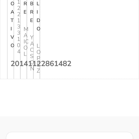
1
O
R
B
L
2
A
E
R
I
2
1
T
E
D
3
I
M
O
3
A
V
Y
1
IC
A
0
O
L
O
C
4
O
L
S
P
20141122861482
O
E
N
Z