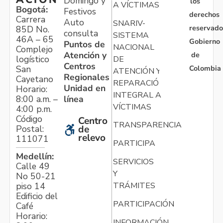
Domingo y
los
A VÍCTIMAS
Bogotá:
Festivos
derechos
Carrera
Auto
SNARIV-
reservado
85D No.
consulta
SISTEMA
46A – 65
Gobierno
Puntos de
NACIONAL
Complejo
Atención y
de
logístico
DE
Centros
Colombia
San
ATENCIÓN Y
Regionales
Cayetano
REPARACIÓN
Unidad en
Horario:
INTEGRAL A
línea
8:00 a.m. –
VÍCTIMAS
4:00 p.m.
Código
Centro
TRANSPARENCIA
Postal:
de
relevo
111071
PARTICIPA
Medellín:
SERVICIOS
Calle 49
Y
No 50-21
TRÁMITES
piso 14
Edificio del
PARTICIPACIÓN
Café
Horario:
INFORMACIÓN