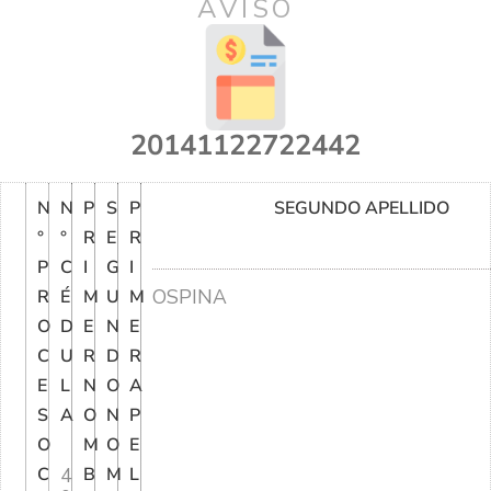
AVISO
20141122722442
N
N
P
S
P
SEGUNDO APELLIDO
°
°
R
E
R
P
C
I
G
I
OSPINA
R
É
M
U
M
O
D
E
N
E
C
U
R
D
R
E
L
N
O
A
S
A
O
N
P
O
M
O
E
C
4
B
M
L