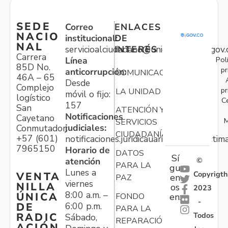
SEDE
Correo
ENLACES
NACIO
institucional:
DE
NAL
servicioalciudadano@unidadvictimas.gov.
INTERÉS
Carrera
Pol
Línea
85D No.
pr
anticorrupción:
COMUNICACIONES
46A – 65
Desde
Complejo
pr
LA UNIDAD
móvil o fijo:
logístico
C
157
San
ATENCIÓN Y
Notificaciones
Cayetano
M
SERVICIOS
judiciales:
Conmutador:
CIUDADANÍA
+57 (601)
notificaciones.juridicauariv@unidadvictim
7965150
Horario de
DATOS
Sí
atención
©
PARA LA
gu
Lunes a
Copyrigth
VENTA
en
PAZ
viernes
NILLA
os
2023
8:00 a.m. –
ÚNICA
FONDO
en:
-
6:00 p.m.
DE
PARA LA
Todos
RADIC
Sábado,
REPARACIÓN
ACIÓN