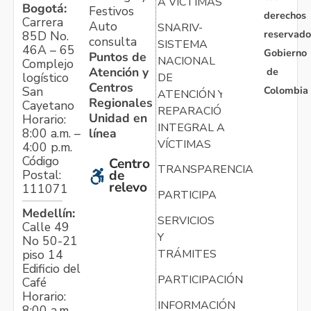
A VÍCTIMAS
Bogotá:
Festivos
derechos
Carrera
Auto
SNARIV-
reservado
85D No.
consulta
SISTEMA
46A – 65
Gobierno
Puntos de
NACIONAL
Complejo
Atención y
de
logístico
DE
Centros
Colombia
San
ATENCIÓN Y
Regionales
Cayetano
REPARACIÓN
Unidad en
Horario:
INTEGRAL A
línea
8:00 a.m. –
VÍCTIMAS
4:00 p.m.
Código
Centro
TRANSPARENCIA
Postal:
de
relevo
111071
PARTICIPA
Medellín:
SERVICIOS
Calle 49
Y
No 50-21
TRÁMITES
piso 14
Edificio del
PARTICIPACIÓN
Café
Horario:
INFORMACIÓN
8:00 a.m. –