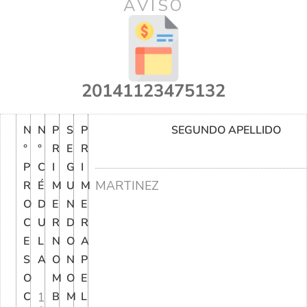
AVISO
20141123475132
N
N
P
S
P
SEGUNDO APELLIDO
°
°
R
E
R
P
C
I
G
I
MARTINEZ
R
É
M
U
M
O
D
E
N
E
C
U
R
D
R
E
L
N
O
A
S
A
O
N
P
O
M
O
E
C
1
B
M
L