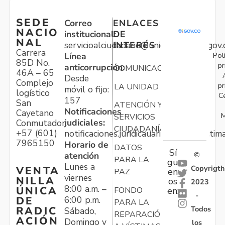
SEDE
Correo
ENLACES
NACIO
institucional:
DE
NAL
servicioalciudadano@unidadvictimas.gov.
INTERÉS
Carrera
Pol
Línea
85D No.
pr
anticorrupción:
COMUNICACIONES
46A – 65
Desde
Complejo
pr
LA UNIDAD
móvil o fijo:
logístico
C
157
San
ATENCIÓN Y
Notificaciones
Cayetano
M
SERVICIOS
judiciales:
Conmutador:
CIUDADANÍA
+57 (601)
notificaciones.juridicauariv@unidadvictim
7965150
Horario de
DATOS
Sí
atención
©
PARA LA
gu
Lunes a
Copyrigth
VENTA
en
PAZ
viernes
NILLA
os
2023
8:00 a.m. –
ÚNICA
FONDO
en:
-
6:00 p.m.
DE
PARA LA
Todos
RADIC
Sábado,
REPARACIÓN
ACIÓN
Domingo y
los