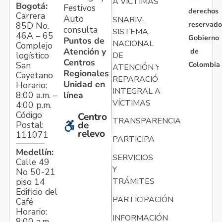
A VÍCTIMAS
Bogotá:
Festivos
derechos
Carrera
Auto
SNARIV-
reservado
85D No.
consulta
SISTEMA
46A – 65
Gobierno
Puntos de
NACIONAL
Complejo
Atención y
de
logístico
DE
Centros
Colombia
San
ATENCIÓN Y
Regionales
Cayetano
REPARACIÓN
Unidad en
Horario:
INTEGRAL A
línea
8:00 a.m. –
VÍCTIMAS
4:00 p.m.
Código
Centro
TRANSPARENCIA
Postal:
de
relevo
111071
PARTICIPA
Medellín:
SERVICIOS
Calle 49
Y
No 50-21
TRÁMITES
piso 14
Edificio del
PARTICIPACIÓN
Café
Horario:
INFORMACIÓN
8:00 a.m. –