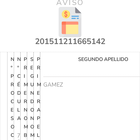
AVISO
201511211665142
N
N
P
S
P
SEGUNDO APELLIDO
°
°
R
E
R
P
C
I
G
I
GAMEZ
R
É
M
U
M
O
D
E
N
E
C
U
R
D
R
E
L
N
O
A
S
A
O
N
P
O
M
O
E
C
7
B
M
L