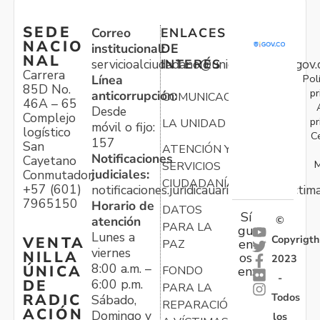
SEDE
Correo
ENLACES
NACIO
institucional:
DE
NAL
servicioalciudadano@unidadvictimas.gov.
INTERÉS
Carrera
Pol
Línea
85D No.
pr
anticorrupción:
COMUNICACIONES
46A – 65
Desde
Complejo
pr
LA UNIDAD
móvil o fijo:
logístico
C
157
San
ATENCIÓN Y
Notificaciones
Cayetano
M
SERVICIOS
judiciales:
Conmutador:
CIUDADANÍA
+57 (601)
notificaciones.juridicauariv@unidadvictim
7965150
Horario de
DATOS
Sí
atención
©
PARA LA
gu
Lunes a
Copyrigth
VENTA
en
PAZ
viernes
NILLA
os
2023
8:00 a.m. –
ÚNICA
FONDO
en:
-
6:00 p.m.
DE
PARA LA
Todos
RADIC
Sábado,
REPARACIÓN
ACIÓN
Domingo y
los