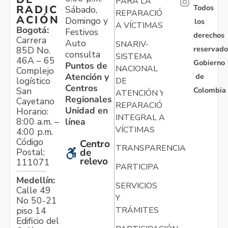
PARA LA
Todos
RADIC
Sábado,
REPARACIÓN
ACIÓN
Domingo y
los
A VÍCTIMAS
Bogotá:
Festivos
derechos
Carrera
Auto
SNARIV-
reservado
85D No.
consulta
SISTEMA
46A – 65
Gobierno
Puntos de
NACIONAL
Complejo
Atención y
de
logístico
DE
Centros
Colombia
San
ATENCIÓN Y
Regionales
Cayetano
REPARACIÓN
Unidad en
Horario:
INTEGRAL A
línea
8:00 a.m. –
VÍCTIMAS
4:00 p.m.
Código
Centro
TRANSPARENCIA
Postal:
de
relevo
111071
PARTICIPA
Medellín:
SERVICIOS
Calle 49
Y
No 50-21
TRÁMITES
piso 14
Edificio del