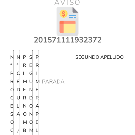
AVISO
201571111932372
N
N
P
S
P
SEGUNDO APELLIDO
°
°
R
E
R
P
C
I
G
I
PARADA
R
É
M
U
M
O
D
E
N
E
C
U
R
D
R
E
L
N
O
A
S
A
O
N
P
O
M
O
E
C
7
B
M
L