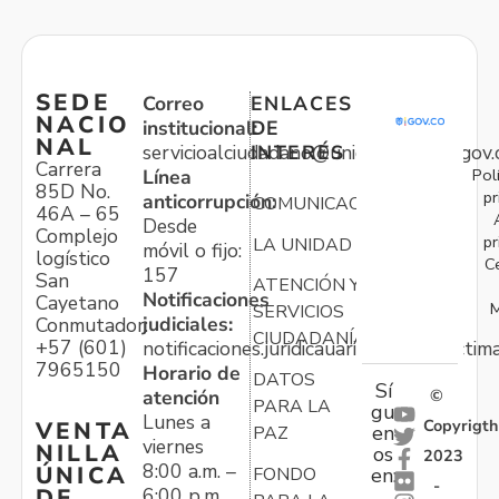
SEDE
Correo
ENLACES
NACIO
institucional:
DE
NAL
servicioalciudadano@unidadvictimas.gov.
INTERÉS
Carrera
Pol
Línea
85D No.
pr
anticorrupción:
COMUNICACIONES
46A – 65
Desde
Complejo
pr
LA UNIDAD
móvil o fijo:
logístico
C
157
San
ATENCIÓN Y
Notificaciones
Cayetano
M
SERVICIOS
judiciales:
Conmutador:
CIUDADANÍA
+57 (601)
notificaciones.juridicauariv@unidadvictim
7965150
Horario de
DATOS
Sí
atención
©
PARA LA
gu
Lunes a
Copyrigth
VENTA
en
PAZ
viernes
NILLA
os
2023
8:00 a.m. –
ÚNICA
FONDO
en:
-
6:00 p.m.
DE