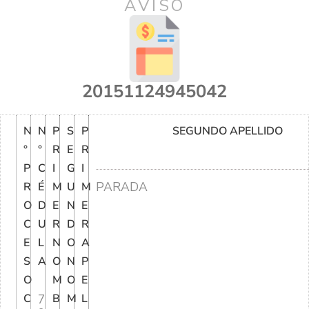
AVISO
20151124945042
N
N
P
S
P
SEGUNDO APELLIDO
°
°
R
E
R
P
C
I
G
I
PARADA
R
É
M
U
M
O
D
E
N
E
C
U
R
D
R
E
L
N
O
A
S
A
O
N
P
O
M
O
E
C
7
B
M
L