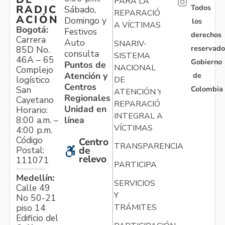
PARA LA
Todos
RADIC
Sábado,
REPARACIÓN
ACIÓN
Domingo y
los
A VÍCTIMAS
Bogotá:
Festivos
derechos
Carrera
Auto
SNARIV-
reservado
85D No.
consulta
SISTEMA
46A – 65
Gobierno
Puntos de
NACIONAL
Complejo
Atención y
de
logístico
DE
Centros
Colombia
San
ATENCIÓN Y
Regionales
Cayetano
REPARACIÓN
Unidad en
Horario:
INTEGRAL A
línea
8:00 a.m. –
VÍCTIMAS
4:00 p.m.
Código
Centro
TRANSPARENCIA
Postal:
de
relevo
111071
PARTICIPA
Medellín:
SERVICIOS
Calle 49
Y
No 50-21
TRÁMITES
piso 14
Edificio del