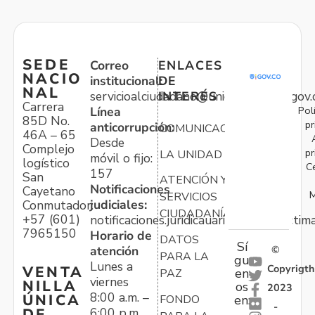
SEDE
Correo
ENLACES
NACIO
institucional:
DE
NAL
servicioalciudadano@unidadvictimas.gov.
INTERÉS
Carrera
Pol
Línea
85D No.
pr
anticorrupción:
COMUNICACIONES
46A – 65
Desde
Complejo
pr
LA UNIDAD
móvil o fijo:
logístico
C
157
San
ATENCIÓN Y
Notificaciones
Cayetano
M
SERVICIOS
judiciales:
Conmutador:
CIUDADANÍA
+57 (601)
notificaciones.juridicauariv@unidadvictim
7965150
Horario de
DATOS
Sí
atención
©
PARA LA
gu
Lunes a
Copyrigth
VENTA
en
PAZ
viernes
NILLA
os
2023
8:00 a.m. –
ÚNICA
FONDO
en:
-
6:00 p.m.
DE