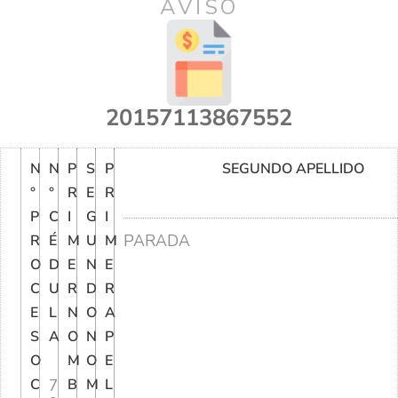
AVISO
20157113867552
N
N
P
S
P
SEGUNDO APELLIDO
°
°
R
E
R
P
C
I
G
I
PARADA
R
É
M
U
M
O
D
E
N
E
C
U
R
D
R
E
L
N
O
A
S
A
O
N
P
O
M
O
E
C
7
B
M
L