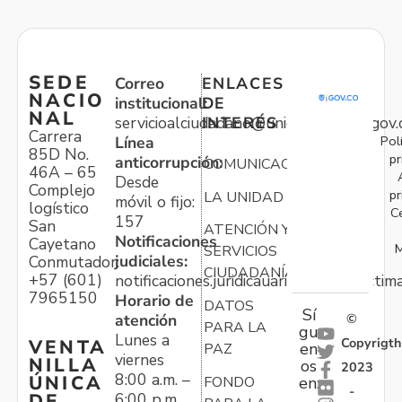
SEDE
Correo
ENLACES
NACIO
institucional:
DE
NAL
servicioalciudadano@unidadvictimas.gov.
INTERÉS
Carrera
Pol
Línea
85D No.
pr
anticorrupción:
COMUNICACIONES
46A – 65
Desde
Complejo
pr
LA UNIDAD
móvil o fijo:
logístico
C
157
San
ATENCIÓN Y
Notificaciones
Cayetano
M
SERVICIOS
judiciales:
Conmutador:
CIUDADANÍA
+57 (601)
notificaciones.juridicauariv@unidadvictim
7965150
Horario de
DATOS
Sí
atención
©
PARA LA
gu
Lunes a
Copyrigth
VENTA
en
PAZ
viernes
NILLA
os
2023
8:00 a.m. –
ÚNICA
FONDO
en:
-
6:00 p.m.
DE