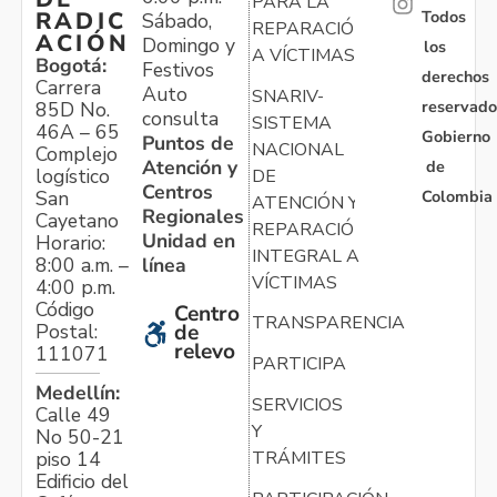
PARA LA
Todos
RADIC
Sábado,
REPARACIÓN
ACIÓN
Domingo y
los
A VÍCTIMAS
Bogotá:
Festivos
derechos
Carrera
Auto
SNARIV-
reservado
85D No.
consulta
SISTEMA
46A – 65
Gobierno
Puntos de
NACIONAL
Complejo
Atención y
de
logístico
DE
Centros
Colombia
San
ATENCIÓN Y
Regionales
Cayetano
REPARACIÓN
Unidad en
Horario:
INTEGRAL A
línea
8:00 a.m. –
VÍCTIMAS
4:00 p.m.
Código
Centro
TRANSPARENCIA
Postal:
de
relevo
111071
PARTICIPA
Medellín:
SERVICIOS
Calle 49
Y
No 50-21
TRÁMITES
piso 14
Edificio del