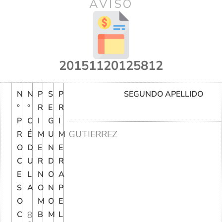
AVISO
20151120125812
N
N
P
S
P
SEGUNDO APELLIDO
°
°
R
E
R
P
C
I
G
I
GUTIERREZ
R
É
M
U
M
O
D
E
N
E
C
U
R
D
R
E
L
N
O
A
S
A
O
N
P
O
M
O
E
C
8
B
M
L