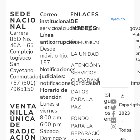
SEDE
Correo
ENLACES
NACIO
institucional:
DE
NAL
servicioalciudadano@unidadvictimas.gov.
INTERÉS
Carrera
Pol
Línea
85D No.
pr
anticorrupción:
COMUNICACIONES
46A – 65
Desde
Complejo
pr
LA UNIDAD
móvil o fijo:
logístico
C
157
San
ATENCIÓN Y
Notificaciones
Cayetano
M
SERVICIOS
judiciales:
Conmutador:
CIUDADANÍA
+57 (601)
notificaciones.juridicauariv@unidadvictim
7965150
Horario de
DATOS
Sí
atención
©
PARA LA
gu
Lunes a
Copyrigth
VENTA
en
PAZ
viernes
NILLA
os
2023
8:00 a.m. –
ÚNICA
FONDO
en:
-
6:00 p.m.
DE
PARA LA
Todos
RADIC
Sábado,
REPARACIÓN
ACIÓN
Domingo y
los