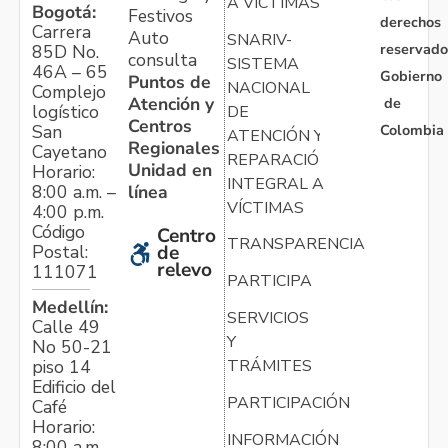
A VÍCTIMAS
Bogotá:
Festivos
derechos
Carrera
Auto
SNARIV-
reservado
85D No.
consulta
SISTEMA
46A – 65
Gobierno
Puntos de
NACIONAL
Complejo
Atención y
de
logístico
DE
Centros
Colombia
San
ATENCIÓN Y
Regionales
Cayetano
REPARACIÓN
Unidad en
Horario:
INTEGRAL A
línea
8:00 a.m. –
VÍCTIMAS
4:00 p.m.
Código
Centro
TRANSPARENCIA
Postal:
de
relevo
111071
PARTICIPA
Medellín:
SERVICIOS
Calle 49
Y
No 50-21
TRÁMITES
piso 14
Edificio del
PARTICIPACIÓN
Café
Horario:
INFORMACIÓN
8:00 a.m. –