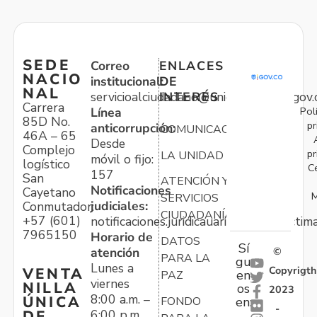
SEDE
Correo
ENLACES
NACIO
institucional:
DE
NAL
servicioalciudadano@unidadvictimas.gov.
INTERÉS
Carrera
Pol
Línea
85D No.
pr
anticorrupción:
COMUNICACIONES
46A – 65
Desde
Complejo
pr
LA UNIDAD
móvil o fijo:
logístico
C
157
San
ATENCIÓN Y
Notificaciones
Cayetano
M
SERVICIOS
judiciales:
Conmutador:
CIUDADANÍA
+57 (601)
notificaciones.juridicauariv@unidadvictim
7965150
Horario de
DATOS
Sí
atención
©
PARA LA
gu
Lunes a
Copyrigth
VENTA
en
PAZ
viernes
NILLA
os
2023
8:00 a.m. –
ÚNICA
FONDO
en:
-
6:00 p.m.
DE