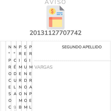
AVISO
20131127707742
N
N
P
S
P
SEGUNDO APELLIDO
°
°
R
E
R
P
C
I
G
I
VARGAS
R
É
M
U
M
O
D
E
N
E
C
U
R
D
R
E
L
N
O
A
S
A
O
N
P
O
M
O
E
C
9
B
M
L