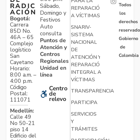
PARA LA
Todos
RADIC
Sábado,
REPARACIÓN
ACIÓN
Domingo y
los
A VÍCTIMAS
Bogotá:
Festivos
derechos
Carrera
Auto
SNARIV-
reservado
85D No.
consulta
SISTEMA
46A – 65
Gobierno
Puntos de
NACIONAL
Complejo
Atención y
de
logístico
DE
Centros
Colombia
San
ATENCIÓN Y
Regionales
Cayetano
REPARACIÓN
Unidad en
Horario:
INTEGRAL A
línea
8:00 a.m. –
VÍCTIMAS
4:00 p.m.
Código
Centro
TRANSPARENCIA
Postal:
de
relevo
111071
PARTICIPA
Medellín:
SERVICIOS
Calle 49
Y
No 50-21
TRÁMITES
piso 14
Edificio del