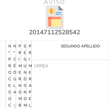
AVISO
20147112528542
N
N
P
S
P
SEGUNDO APELLIDO
°
°
R
E
R
P
C
I
G
I
URREA
R
É
M
U
M
O
D
E
N
E
C
U
R
D
R
E
L
N
O
A
S
A
O
N
P
O
M
O
E
C
1
B
M
L