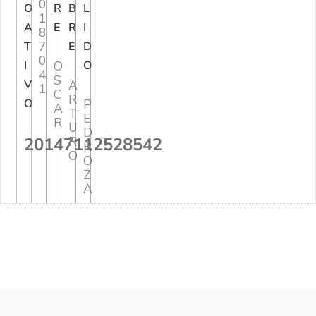
0
O
R
B
L
1
A
E
R
I
8
7
T
E
D
0
I
O
O
4
S
V
A
1
C
R
O
P
A
T
E
R
U
D
20147112528542
R
R
O
O
Z
A