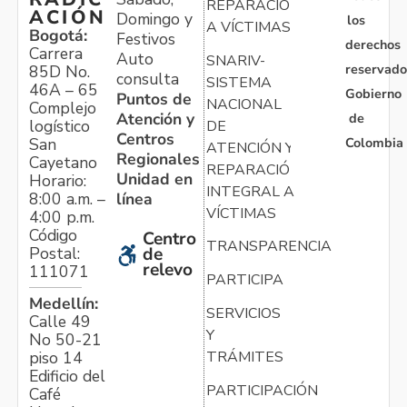
REPARACIÓN
ACIÓN
Domingo y
los
A VÍCTIMAS
Bogotá:
Festivos
derechos
Carrera
Auto
SNARIV-
reservado
85D No.
consulta
SISTEMA
46A – 65
Gobierno
Puntos de
NACIONAL
Complejo
Atención y
de
logístico
DE
Centros
Colombia
San
ATENCIÓN Y
Regionales
Cayetano
REPARACIÓN
Unidad en
Horario:
INTEGRAL A
línea
8:00 a.m. –
VÍCTIMAS
4:00 p.m.
Código
Centro
TRANSPARENCIA
Postal:
de
relevo
111071
PARTICIPA
Medellín:
SERVICIOS
Calle 49
Y
No 50-21
TRÁMITES
piso 14
Edificio del
PARTICIPACIÓN
Café