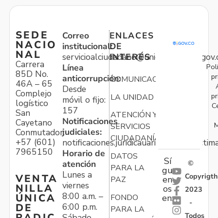
SEDE
Correo
ENLACES
NACIO
institucional:
DE
NAL
servicioalciudadano@unidadvictimas.gov.
INTERÉS
Carrera
Pol
Línea
85D No.
pr
anticorrupción:
COMUNICACIONES
46A – 65
Desde
Complejo
pr
LA UNIDAD
móvil o fijo:
logístico
C
157
San
ATENCIÓN Y
Notificaciones
Cayetano
M
SERVICIOS
judiciales:
Conmutador:
CIUDADANÍA
+57 (601)
notificaciones.juridicauariv@unidadvictim
7965150
Horario de
DATOS
Sí
atención
©
PARA LA
gu
Lunes a
Copyrigth
VENTA
en
PAZ
viernes
NILLA
os
2023
8:00 a.m. –
ÚNICA
FONDO
en:
-
6:00 p.m.
DE
PARA LA
Todos
RADIC
Sábado,