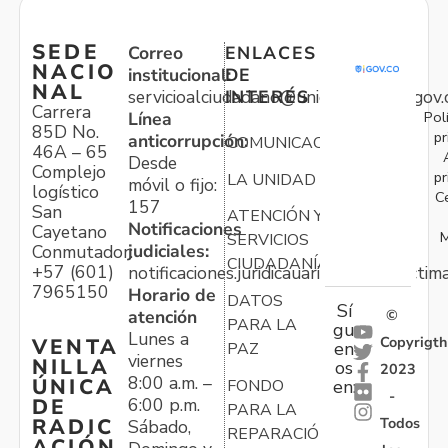
SEDE
Correo
ENLACES
NACIO
institucional:
DE
NAL
servicioalciudadano@unidadvictimas.gov.
INTERÉS
Carrera
Pol
Línea
85D No.
pr
anticorrupción:
COMUNICACIONES
46A – 65
Desde
Complejo
pr
LA UNIDAD
móvil o fijo:
logístico
C
157
San
ATENCIÓN Y
Notificaciones
Cayetano
M
SERVICIOS
judiciales:
Conmutador:
CIUDADANÍA
+57 (601)
notificaciones.juridicauariv@unidadvictim
7965150
Horario de
DATOS
Sí
atención
©
PARA LA
gu
Lunes a
Copyrigth
VENTA
en
PAZ
viernes
NILLA
os
2023
8:00 a.m. –
ÚNICA
FONDO
en:
-
6:00 p.m.
DE
PARA LA
Todos
RADIC
Sábado,
REPARACIÓN
ACIÓN