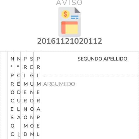
AVISO
20161121020112
N
N
P
S
P
SEGUNDO APELLIDO
°
°
R
E
R
P
C
I
G
I
ARGUMEDO
R
É
M
U
M
O
D
E
N
E
C
U
R
D
R
E
L
N
O
A
S
A
O
N
P
O
M
O
E
C
1
B
M
L