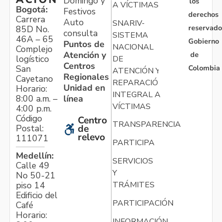
Domingo y
los
A VÍCTIMAS
Bogotá:
Festivos
derechos
Carrera
Auto
SNARIV-
reservado
85D No.
consulta
SISTEMA
46A – 65
Gobierno
Puntos de
NACIONAL
Complejo
Atención y
de
logístico
DE
Centros
Colombia
San
ATENCIÓN Y
Regionales
Cayetano
REPARACIÓN
Unidad en
Horario:
INTEGRAL A
línea
8:00 a.m. –
VÍCTIMAS
4:00 p.m.
Código
Centro
TRANSPARENCIA
Postal:
de
relevo
111071
PARTICIPA
Medellín:
SERVICIOS
Calle 49
Y
No 50-21
TRÁMITES
piso 14
Edificio del
PARTICIPACIÓN
Café
Horario:
INFORMACIÓN