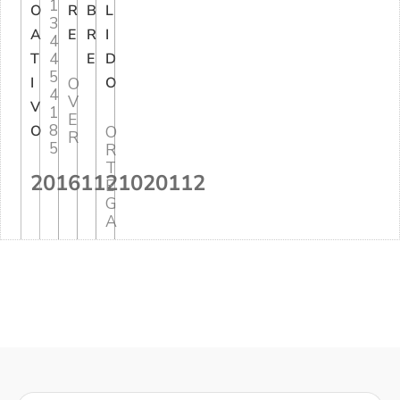
1
O
R
B
L
3
A
E
R
I
4
4
T
E
D
5
I
O
O
4
V
V
1
E
8
O
O
R
5
R
T
20161121020112
E
G
A