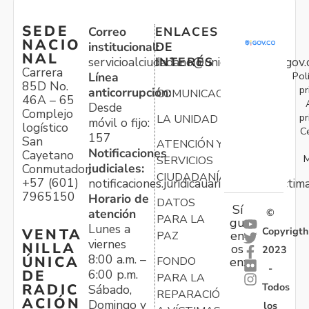
SEDE
Correo
ENLACES
NACIO
institucional:
DE
NAL
servicioalciudadano@unidadvictimas.gov.
INTERÉS
Carrera
Pol
Línea
85D No.
pr
anticorrupción:
COMUNICACIONES
46A – 65
Desde
Complejo
pr
LA UNIDAD
móvil o fijo:
logístico
C
157
San
ATENCIÓN Y
Notificaciones
Cayetano
M
SERVICIOS
judiciales:
Conmutador:
CIUDADANÍA
+57 (601)
notificaciones.juridicauariv@unidadvictim
7965150
Horario de
DATOS
Sí
atención
©
PARA LA
gu
Lunes a
Copyrigth
VENTA
en
PAZ
viernes
NILLA
os
2023
8:00 a.m. –
ÚNICA
FONDO
en:
-
6:00 p.m.
DE
PARA LA
Todos
RADIC
Sábado,
REPARACIÓN
ACIÓN
Domingo y
los