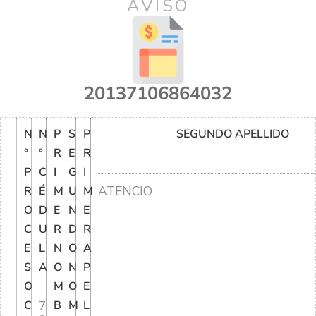
AVISO
20137106864032
N
N
P
S
P
SEGUNDO APELLIDO
°
°
R
E
R
P
C
I
G
I
ATENCIO
R
É
M
U
M
O
D
E
N
E
C
U
R
D
R
E
L
N
O
A
S
A
O
N
P
O
M
O
E
C
7
B
M
L