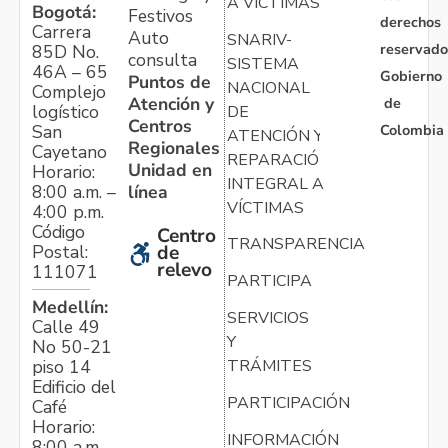
A VÍCTIMAS
Bogotá:
Festivos
derechos
Carrera
Auto
SNARIV-
reservado
85D No.
consulta
SISTEMA
46A – 65
Gobierno
Puntos de
NACIONAL
Complejo
Atención y
de
logístico
DE
Centros
Colombia
San
ATENCIÓN Y
Regionales
Cayetano
REPARACIÓN
Unidad en
Horario:
INTEGRAL A
línea
8:00 a.m. –
VÍCTIMAS
4:00 p.m.
Código
Centro
TRANSPARENCIA
Postal:
de
relevo
111071
PARTICIPA
Medellín:
SERVICIOS
Calle 49
Y
No 50-21
TRÁMITES
piso 14
Edificio del
PARTICIPACIÓN
Café
Horario:
INFORMACIÓN
8:00 a.m. –