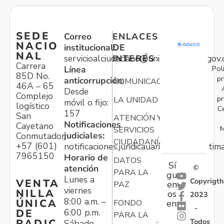
SEDE
Correo
ENLACES
NACIO
institucional:
DE
NAL
servicioalciudadano@unidadvictimas.gov.
INTERÉS
Carrera
Pol
Línea
85D No.
pr
anticorrupción:
COMUNICACIONES
46A – 65
Desde
Complejo
pr
LA UNIDAD
móvil o fijo:
logístico
C
157
San
ATENCIÓN Y
Notificaciones
Cayetano
M
SERVICIOS
judiciales:
Conmutador:
CIUDADANÍA
+57 (601)
notificaciones.juridicauariv@unidadvictim
7965150
Horario de
DATOS
Sí
atención
©
PARA LA
gu
Lunes a
Copyrigth
VENTA
en
PAZ
viernes
NILLA
os
2023
8:00 a.m. –
ÚNICA
FONDO
en:
-
6:00 p.m.
DE
PARA LA
Todos
RADIC
Sábado,