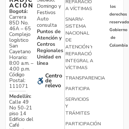
REPARACIÓN
ACIÓN
Domingo y
los
A VÍCTIMAS
Bogotá:
Festivos
derechos
Carrera
Auto
SNARIV-
reservado
85D No.
consulta
SISTEMA
46A – 65
Gobierno
Puntos de
NACIONAL
Complejo
Atención y
de
logístico
DE
Centros
Colombia
San
ATENCIÓN Y
Regionales
Cayetano
REPARACIÓN
Unidad en
Horario:
INTEGRAL A
línea
8:00 a.m. –
VÍCTIMAS
4:00 p.m.
Código
Centro
TRANSPARENCIA
Postal:
de
relevo
111071
PARTICIPA
Medellín:
SERVICIOS
Calle 49
Y
No 50-21
TRÁMITES
piso 14
Edificio del
PARTICIPACIÓN
Café