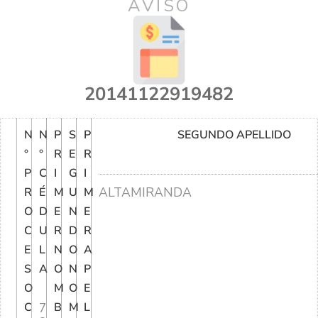
AVISO
20141122919482
N
N
P
S
P
SEGUNDO APELLIDO
°
°
R
E
R
P
C
I
G
I
ALTAMIRANDA
R
É
M
U
M
O
D
E
N
E
C
U
R
D
R
E
L
N
O
A
S
A
O
N
P
O
M
O
E
C
7
B
M
L