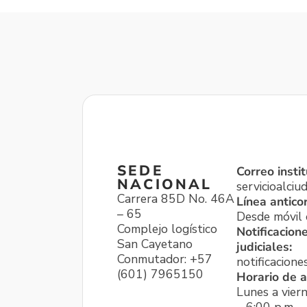
SEDE
Correo instit
NACIONAL
servicioalci
Carrera 85D No. 46A
Línea antico
– 65
Desde móvil o
Complejo logístico
Notificacion
San Cayetano
judiciales:
Conmutador: +57
notificacione
(601) 7965150
Horario de a
Lunes a viern
– 6:00 p.m.