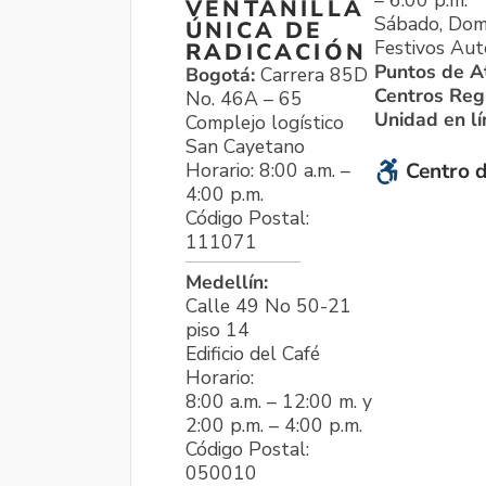
VENTANILLA
Sábado, Dom
ÚNICA DE
Festivos Aut
RADICACIÓN
Puntos de A
Bogotá:
Carrera 85D
Centros Reg
No. 46A – 65
Unidad en l
Complejo logístico
San Cayetano
Horario: 8:00 a.m. –
Centro d
4:00 p.m.
Código Postal:
111071
Medellín:
Calle 49 No 50-21
piso 14
Edificio del Café
Horario:
8:00 a.m. – 12:00 m. y
2:00 p.m. – 4:00 p.m.
Código Postal:
050010