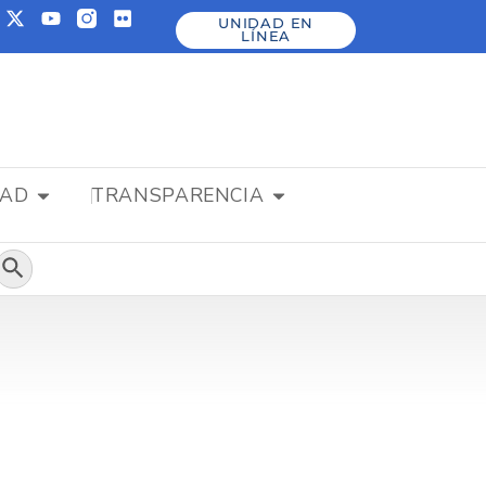
UNIDAD EN
LÍNEA
DAD
TRANSPARENCIA
Botón de búsqueda