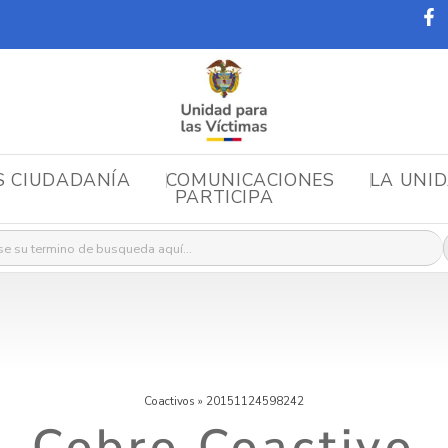
S CIUDADANÍA
COMUNICACIONES
LA UNI
PARTICIPA
r:
Coactivos
»
20151124598242
Cobro Coactivo