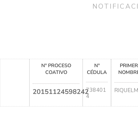
NOTIFICAC
N° PROCESO
N°
PRIME
COATIVO
CÉDULA
NOMBR
738401
RIQUEL
20151124598242
4