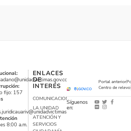
ENLACES
ucional:
DE
udadano@unidadvictimas.gov.co
Portal anterior
Po
INTERÉS
rrupción:
Centro de relevo
 fijo: 157
es
COMUNICACIONES
Síguenos
en:
LA UNIDAD
s.juridicauariv@unidadvictimas.gov.co
ATENCIÓN Y
tención
es 8:00 a.m.
SERVICIOS