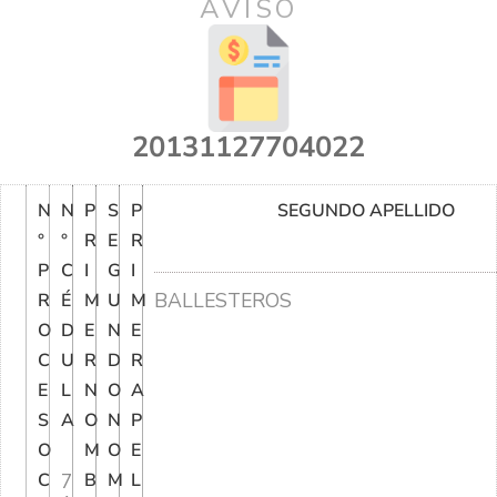
AVISO
20131127704022
N
N
P
S
P
SEGUNDO APELLIDO
°
°
R
E
R
P
C
I
G
I
BALLESTEROS
R
É
M
U
M
O
D
E
N
E
C
U
R
D
R
E
L
N
O
A
S
A
O
N
P
O
M
O
E
C
7
B
M
L