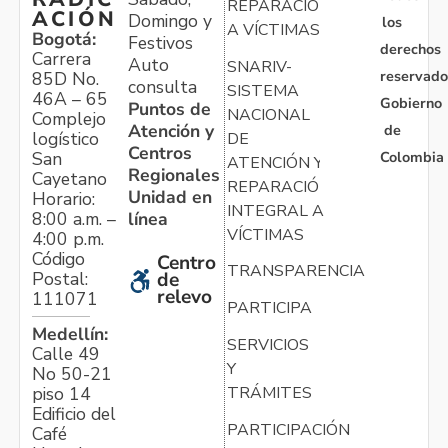
REPARACIÓN
ACIÓN
Domingo y
los
A VÍCTIMAS
Bogotá:
Festivos
derechos
Carrera
Auto
SNARIV-
reservado
85D No.
consulta
SISTEMA
46A – 65
Gobierno
Puntos de
NACIONAL
Complejo
Atención y
de
logístico
DE
Centros
Colombia
San
ATENCIÓN Y
Regionales
Cayetano
REPARACIÓN
Unidad en
Horario:
INTEGRAL A
línea
8:00 a.m. –
VÍCTIMAS
4:00 p.m.
Código
Centro
TRANSPARENCIA
Postal:
de
relevo
111071
PARTICIPA
Medellín:
SERVICIOS
Calle 49
Y
No 50-21
TRÁMITES
piso 14
Edificio del
PARTICIPACIÓN
Café