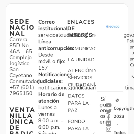
SEDE
Correo
ENLACES
NACIO
institucional:
DE
NAL
servicioalciudadano@unidadvictimas.gov.
INTERÉS
Carrera
Pol
Línea
85D No.
pr
anticorrupción:
COMUNICACIONES
46A – 65
Desde
Complejo
pr
LA UNIDAD
móvil o fijo:
logístico
C
157
San
ATENCIÓN Y
Notificaciones
Cayetano
M
SERVICIOS
judiciales:
Conmutador:
CIUDADANÍA
+57 (601)
notificaciones.juridicauariv@unidadvictim
7965150
Horario de
DATOS
Sí
atención
©
PARA LA
gu
Lunes a
Copyrigth
VENTA
en
PAZ
viernes
NILLA
os
2023
8:00 a.m. –
ÚNICA
FONDO
en:
-
6:00 p.m.
DE
PARA LA
Todos
RADIC
Sábado,