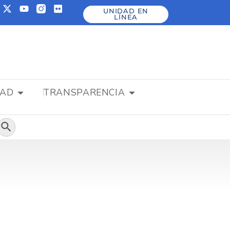
UNIDAD EN
LÍNEA
DAD
TRANSPARENCIA
Botón de búsqueda