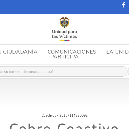
S CIUDADANÍA
COMUNICACIONES
LA UNI
PARTICIPA
r:
Coactivos
»
20157114326092
Cobro Coactivo