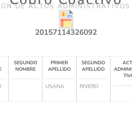
IÓN DE ACTOS ADMINISTRATIVOS
20157114326092
R
SEGUNDO
PRIMER
SEGUNDO
AC
E
NOMBRE
APELLIDO
APELLIDO
ADMINI
TIV
O
USANA
RIVERO