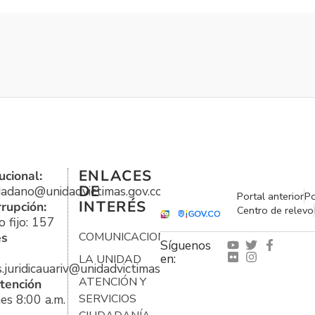
ENLACES
ucional:
DE
udadano@unidadvictimas.gov.co
Portal anterior
Po
INTERÉS
rrupción:
Centro de relevo
 fijo: 157
es
COMUNICACIONES
Síguenos
en:
LA UNIDAD
s.juridicauariv@unidadvictimas.gov.co
ATENCIÓN Y
tención
es 8:00 a.m.
SERVICIOS