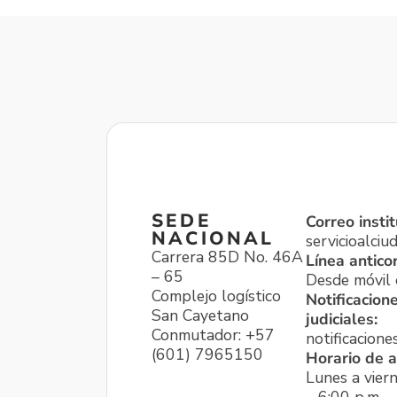
SEDE
Correo instit
NACIONAL
servicioalci
Carrera 85D No. 46A
Línea antico
– 65
Desde móvil o
Complejo logístico
Notificacion
San Cayetano
judiciales:
Conmutador: +57
notificacione
(601) 7965150
Horario de a
Lunes a viern
– 6:00 p.m.