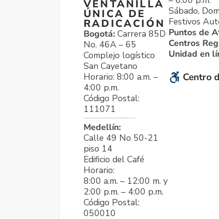
VENTANILLA
Sábado, Dom
ÚNICA DE
Festivos Aut
RADICACIÓN
Puntos de A
Bogotá:
Carrera 85D
Centros Reg
No. 46A – 65
Unidad en l
Complejo logístico
San Cayetano
Horario: 8:00 a.m. –
Centro d
4:00 p.m.
Código Postal:
111071
Medellín:
Calle 49 No 50-21
piso 14
Edificio del Café
Horario:
8:00 a.m. – 12:00 m. y
2:00 p.m. – 4:00 p.m.
Código Postal:
050010