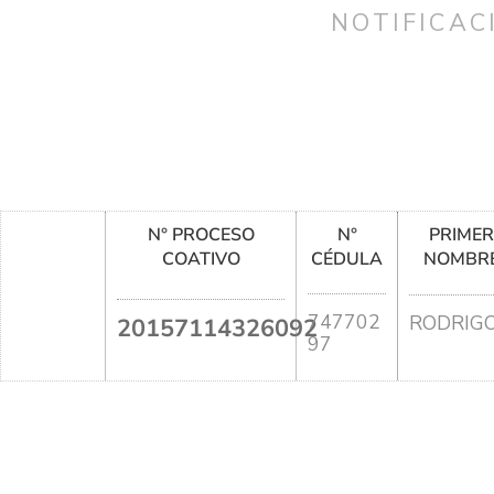
NOTIFICAC
N° PROCESO
N°
PRIME
COATIVO
CÉDULA
NOMBR
747702
RODRIG
20157114326092
97