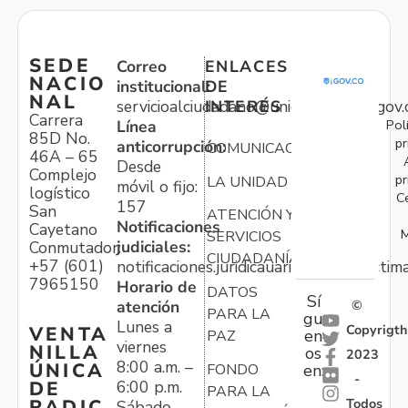
SEDE
Correo
ENLACES
NACIO
institucional:
DE
NAL
servicioalciudadano@unidadvictimas.gov.
INTERÉS
Carrera
Pol
Línea
85D No.
pr
anticorrupción:
COMUNICACIONES
46A – 65
Desde
Complejo
pr
LA UNIDAD
móvil o fijo:
logístico
C
157
San
ATENCIÓN Y
Notificaciones
Cayetano
M
SERVICIOS
judiciales:
Conmutador:
CIUDADANÍA
+57 (601)
notificaciones.juridicauariv@unidadvictim
7965150
Horario de
DATOS
Sí
atención
©
PARA LA
gu
Lunes a
Copyrigth
VENTA
en
PAZ
viernes
NILLA
os
2023
8:00 a.m. –
ÚNICA
FONDO
en:
-
6:00 p.m.
DE
PARA LA
Todos
RADIC
Sábado,