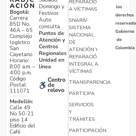
REPARACIÓN
ACIÓN
Domingo y
los
A VÍCTIMAS
Bogotá:
Festivos
derechos
Carrera
Auto
SNARIV-
reservado
85D No.
consulta
SISTEMA
46A – 65
Gobierno
Puntos de
NACIONAL
Complejo
Atención y
de
logístico
DE
Centros
Colombia
San
ATENCIÓN Y
Regionales
Cayetano
REPARACIÓN
Unidad en
Horario:
INTEGRAL A
línea
8:00 a.m. –
VÍCTIMAS
4:00 p.m.
Código
Centro
TRANSPARENCIA
Postal:
de
relevo
111071
PARTICIPA
Medellín:
SERVICIOS
Calle 49
Y
No 50-21
TRÁMITES
piso 14
Edificio del
PARTICIPACIÓN
Café