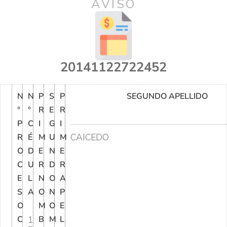
AVISO
20141122722452
N
N
P
S
P
SEGUNDO APELLIDO
°
°
R
E
R
P
C
I
G
I
CAICEDO
R
É
M
U
M
O
D
E
N
E
C
U
R
D
R
E
L
N
O
A
S
A
O
N
P
O
M
O
E
C
1
B
M
L