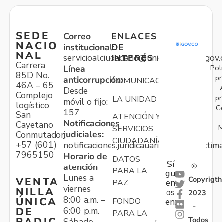
SEDE
Correo
ENLACES
NACIO
institucional:
DE
NAL
servicioalciudadano@unidadvictimas.gov.
INTERÉS
Carrera
Pol
Línea
85D No.
pr
anticorrupción:
COMUNICACIONES
46A – 65
Desde
Complejo
pr
LA UNIDAD
móvil o fijo:
logístico
C
157
San
ATENCIÓN Y
Notificaciones
Cayetano
M
SERVICIOS
judiciales:
Conmutador:
CIUDADANÍA
+57 (601)
notificaciones.juridicauariv@unidadvictim
7965150
Horario de
DATOS
Sí
atención
©
PARA LA
gu
Lunes a
Copyrigth
VENTA
en
PAZ
viernes
NILLA
os
2023
8:00 a.m. –
ÚNICA
FONDO
en:
-
6:00 p.m.
DE
PARA LA
Todos
RADIC
Sábado,