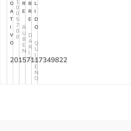
1
O
R
B
L
0
A
E
R
I
0
5
T
E
D
7
I
R
O
0
U
V
D
0
B
A
O
Q
E
R
U
N
I
I
20157117349822
O
C
E
N
O