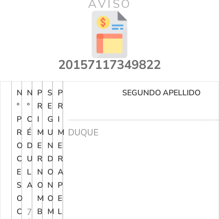
AVISO
20157117349822
N
N
P
S
P
SEGUNDO APELLIDO
°
°
R
E
R
P
C
I
G
I
DUQUE
R
É
M
U
M
O
D
E
N
E
C
U
R
D
R
E
L
N
O
A
S
A
O
N
P
O
M
O
E
C
7
B
M
L