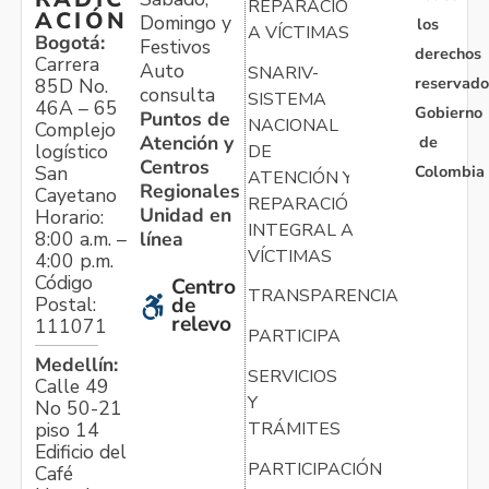
REPARACIÓN
ACIÓN
Domingo y
los
A VÍCTIMAS
Bogotá:
Festivos
derechos
Carrera
Auto
SNARIV-
reservado
85D No.
consulta
SISTEMA
46A – 65
Gobierno
Puntos de
NACIONAL
Complejo
Atención y
de
logístico
DE
Centros
Colombia
San
ATENCIÓN Y
Regionales
Cayetano
REPARACIÓN
Unidad en
Horario:
INTEGRAL A
línea
8:00 a.m. –
VÍCTIMAS
4:00 p.m.
Código
Centro
TRANSPARENCIA
Postal:
de
relevo
111071
PARTICIPA
Medellín:
SERVICIOS
Calle 49
Y
No 50-21
TRÁMITES
piso 14
Edificio del
PARTICIPACIÓN
Café