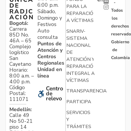
-
6:00 p.m.
DE
PARA LA
Todos
RADIC
Sábado,
REPARACIÓN
ACIÓN
Domingo y
los
A VÍCTIMAS
Bogotá:
Festivos
derechos
Carrera
Auto
SNARIV-
reservado
85D No.
consulta
SISTEMA
46A – 65
Gobierno
Puntos de
NACIONAL
Complejo
Atención y
de
logístico
DE
Centros
Colombia
San
ATENCIÓN Y
Regionales
Cayetano
REPARACIÓN
Unidad en
Horario:
INTEGRAL A
línea
8:00 a.m. –
VÍCTIMAS
4:00 p.m.
Código
Centro
TRANSPARENCIA
Postal:
de
relevo
111071
PARTICIPA
Medellín:
SERVICIOS
Calle 49
Y
No 50-21
TRÁMITES
piso 14