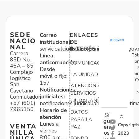
SEDE
Correo
ENLACES
NACIO
institucional:
DE
NAL
servicioalciudadano@unidadvictimas.gov.
INTERÉS
Carrera
Pol
Línea
85D No.
pr
anticorrupción:
COMUNICACIONES
46A – 65
Desde
Complejo
pr
LA UNIDAD
móvil o fijo:
logístico
C
157
San
ATENCIÓN Y
Notificaciones
Cayetano
M
SERVICIOS
judiciales:
Conmutador:
CIUDADANÍA
+57 (601)
notificaciones.juridicauariv@unidadvictim
7965150
Horario de
DATOS
Sí
atención
©
PARA LA
gu
Lunes a
Copyrigth
VENTA
en
PAZ
viernes
NILLA
os
2023
8:00 a.m. –
ÚNICA
FONDO
en: