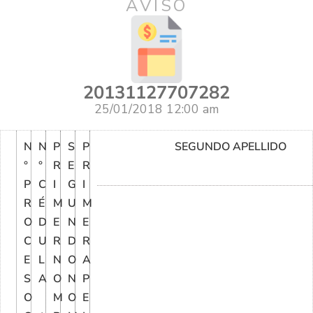
AVISO
20131127707282
25/01/2018 12:00 am
N
N
P
S
P
SEGUNDO APELLIDO
°
°
R
E
R
P
C
I
G
I
R
É
M
U
M
O
D
E
N
E
C
U
R
D
R
E
L
N
O
A
S
A
O
N
P
O
M
O
E