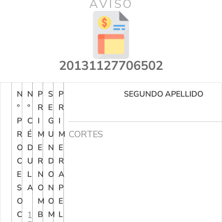
AVISO
20131127706502
N
N
P
S
P
SEGUNDO APELLIDO
°
°
R
E
R
P
C
I
G
I
CORTES
R
É
M
U
M
O
D
E
N
E
C
U
R
D
R
E
L
N
O
A
S
A
O
N
P
O
M
O
E
C
1
B
M
L