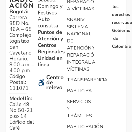
REPARACIÓN
ACIÓN
Domingo y
los
A VÍCTIMAS
Bogotá:
Festivos
derechos
Carrera
Auto
SNARIV-
reservado
85D No.
consulta
SISTEMA
46A – 65
Gobierno
Puntos de
NACIONAL
Complejo
Atención y
de
logístico
DE
Centros
Colombia
San
ATENCIÓN Y
Regionales
Cayetano
REPARACIÓN
Unidad en
Horario:
INTEGRAL A
línea
8:00 a.m. –
VÍCTIMAS
4:00 p.m.
Código
Centro
TRANSPARENCIA
Postal:
de
relevo
111071
PARTICIPA
Medellín:
SERVICIOS
Calle 49
Y
No 50-21
TRÁMITES
piso 14
Edificio del
PARTICIPACIÓN
Café