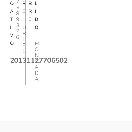
7
O
R
B
L
3
A
E
R
I
8
9
T
E
D
3
I
U
O
7
R
V
6
I
O
M
E
O
L
N
20131127706502
C
A
D
A