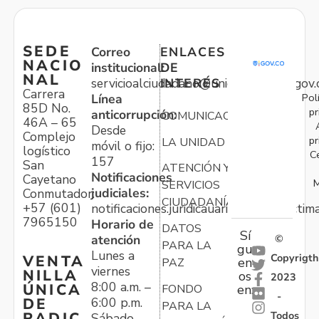
SEDE
Correo
ENLACES
NACIO
institucional:
DE
NAL
servicioalciudadano@unidadvictimas.gov.
INTERÉS
Carrera
Pol
Línea
85D No.
pr
anticorrupción:
COMUNICACIONES
46A – 65
Desde
Complejo
pr
LA UNIDAD
móvil o fijo:
logístico
C
157
San
ATENCIÓN Y
Notificaciones
Cayetano
M
SERVICIOS
judiciales:
Conmutador:
CIUDADANÍA
+57 (601)
notificaciones.juridicauariv@unidadvictim
7965150
Horario de
DATOS
Sí
atención
©
PARA LA
gu
Lunes a
Copyrigth
VENTA
en
PAZ
viernes
NILLA
os
2023
8:00 a.m. –
ÚNICA
FONDO
en:
-
6:00 p.m.
DE
PARA LA
Todos
RADIC
Sábado,