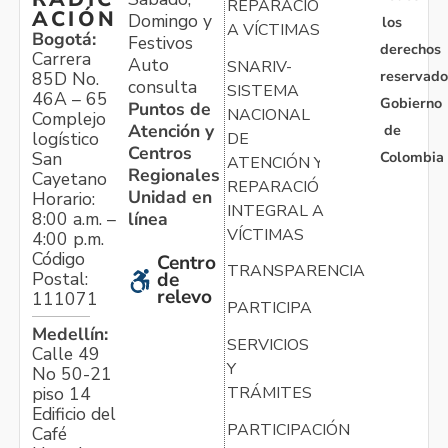
REPARACIÓN
ACIÓN
Domingo y
los
A VÍCTIMAS
Bogotá:
Festivos
derechos
Carrera
Auto
SNARIV-
reservado
85D No.
consulta
SISTEMA
46A – 65
Gobierno
Puntos de
NACIONAL
Complejo
Atención y
de
logístico
DE
Centros
Colombia
San
ATENCIÓN Y
Regionales
Cayetano
REPARACIÓN
Unidad en
Horario:
INTEGRAL A
línea
8:00 a.m. –
VÍCTIMAS
4:00 p.m.
Código
Centro
TRANSPARENCIA
Postal:
de
relevo
111071
PARTICIPA
Medellín:
SERVICIOS
Calle 49
Y
No 50-21
TRÁMITES
piso 14
Edificio del
PARTICIPACIÓN
Café