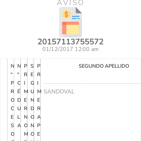
AVISO
20157113755572
01/12/2017 12:00 am
N
N
P
S
P
SEGUNDO APELLIDO
°
°
R
E
R
P
C
I
G
I
SANDOVAL
R
É
M
U
M
O
D
E
N
E
C
U
R
D
R
E
L
N
O
A
S
A
O
N
P
O
M
O
E