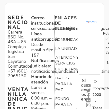
SEDE
Correo
ENLACES
NACIO
institucional:
DE
NAL
servicioalciudadano@unidadvictimas.gov.
INTERÉS
Carrera
Pol
Línea
85D No.
pr
anticorrupción:
COMUNICACIONES
46A – 65
Desde
Complejo
pr
LA UNIDAD
móvil o fijo:
logístico
C
157
San
ATENCIÓN Y
Notificaciones
Cayetano
M
SERVICIOS
judiciales:
Conmutador:
CIUDADANÍA
+57 (601)
notificaciones.juridicauariv@unidadvictim
7965150
Horario de
DATOS
Sí
atención
©
PARA LA
gu
Lunes a
Copyrigth
VENTA
en
PAZ
viernes
NILLA
os
2023
8:00 a.m. –
ÚNICA
FONDO
en:
-
6:00 p.m.
DE
PARA LA
Todos
RADIC
Sábado,