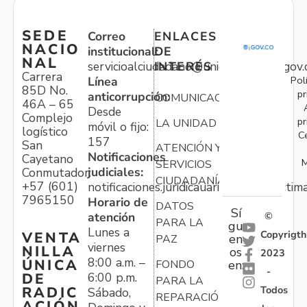
SEDE
Correo
ENLACES
NACIO
institucional:
DE
NAL
servicioalciudadano@unidadvictimas.gov.
INTERÉS
Carrera
Pol
Línea
85D No.
pr
anticorrupción:
COMUNICACIONES
46A – 65
Desde
Complejo
pr
LA UNIDAD
móvil o fijo:
logístico
C
157
San
ATENCIÓN Y
Notificaciones
Cayetano
M
SERVICIOS
judiciales:
Conmutador:
CIUDADANÍA
+57 (601)
notificaciones.juridicauariv@unidadvictim
7965150
Horario de
DATOS
Sí
atención
©
PARA LA
gu
Lunes a
Copyrigth
VENTA
en
PAZ
viernes
NILLA
os
2023
8:00 a.m. –
ÚNICA
FONDO
en:
-
6:00 p.m.
DE
PARA LA
Todos
RADIC
Sábado,
REPARACIÓN
ACIÓN