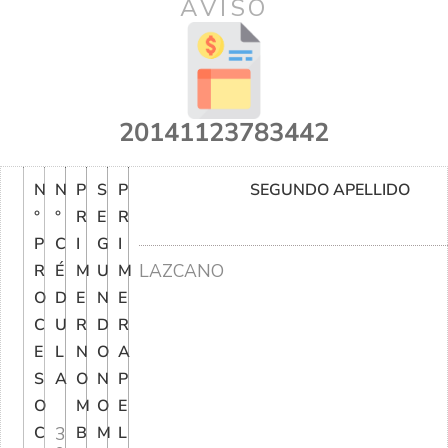
AVISO
20141123783442
N
N
P
S
P
SEGUNDO APELLIDO
°
°
R
E
R
P
C
I
G
I
LAZCANO
R
É
M
U
M
O
D
E
N
E
C
U
R
D
R
E
L
N
O
A
S
A
O
N
P
O
M
O
E
C
3
B
M
L