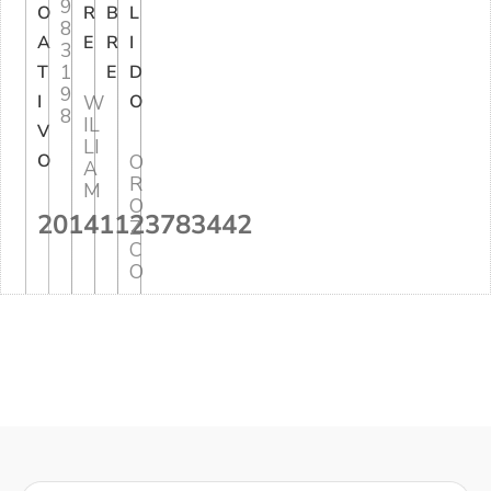
9
O
R
B
L
8
A
E
R
I
3
1
T
E
D
9
I
W
O
8
IL
V
LI
O
O
A
R
M
O
20141123783442
Z
C
O