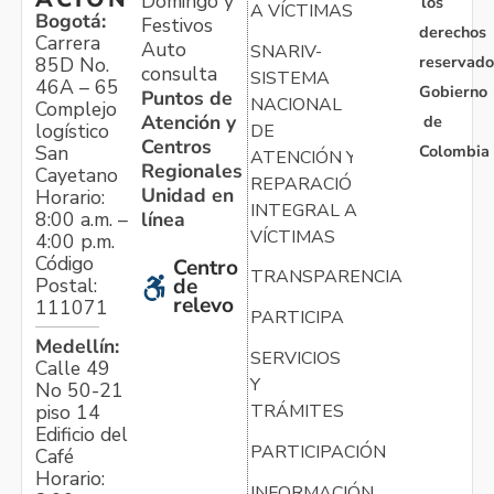
Domingo y
los
A VÍCTIMAS
Bogotá:
Festivos
derechos
Carrera
Auto
SNARIV-
reservado
85D No.
consulta
SISTEMA
46A – 65
Gobierno
Puntos de
NACIONAL
Complejo
Atención y
de
logístico
DE
Centros
Colombia
San
ATENCIÓN Y
Regionales
Cayetano
REPARACIÓN
Unidad en
Horario:
INTEGRAL A
línea
8:00 a.m. –
VÍCTIMAS
4:00 p.m.
Código
Centro
TRANSPARENCIA
Postal:
de
relevo
111071
PARTICIPA
Medellín:
SERVICIOS
Calle 49
Y
No 50-21
TRÁMITES
piso 14
Edificio del
PARTICIPACIÓN
Café
Horario:
INFORMACIÓN