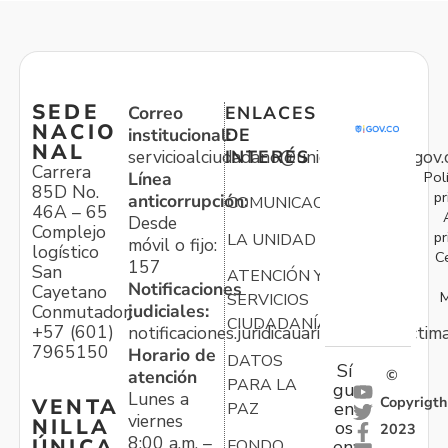
SEDE
Correo
ENLACES
NACIO
institucional:
DE
NAL
servicioalciudadano@unidadvictimas.gov.
INTERÉS
Carrera
Pol
Línea
85D No.
pr
anticorrupción:
COMUNICACIONES
46A – 65
Desde
Complejo
pr
LA UNIDAD
móvil o fijo:
logístico
C
157
San
ATENCIÓN Y
Notificaciones
Cayetano
M
SERVICIOS
judiciales:
Conmutador:
CIUDADANÍA
+57 (601)
notificaciones.juridicauariv@unidadvictim
7965150
Horario de
DATOS
Sí
atención
©
PARA LA
gu
Lunes a
Copyrigth
VENTA
en
PAZ
viernes
NILLA
os
2023
8:00 a.m. –
ÚNICA
FONDO
en: