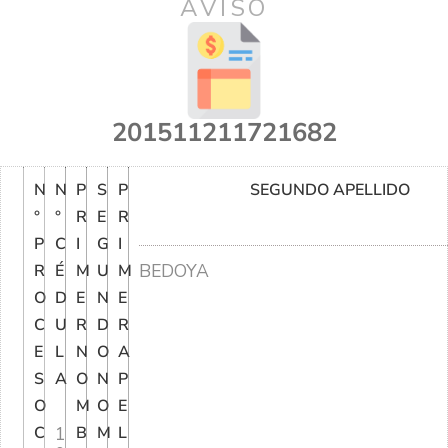
AVISO
201511211721682
N
N
P
S
P
SEGUNDO APELLIDO
°
°
R
E
R
P
C
I
G
I
BEDOYA
R
É
M
U
M
O
D
E
N
E
C
U
R
D
R
E
L
N
O
A
S
A
O
N
P
O
M
O
E
C
1
B
M
L