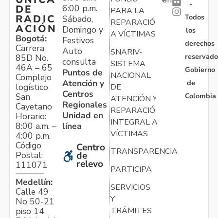
-
6:00 p.m.
DE
PARA LA
Todos
RADIC
Sábado,
REPARACIÓN
ACIÓN
Domingo y
los
A VÍCTIMAS
Bogotá:
Festivos
derechos
Carrera
Auto
SNARIV-
reservado
85D No.
consulta
SISTEMA
46A – 65
Gobierno
Puntos de
NACIONAL
Complejo
Atención y
de
logístico
DE
Centros
Colombia
San
ATENCIÓN Y
Regionales
Cayetano
REPARACIÓN
Unidad en
Horario:
INTEGRAL A
línea
8:00 a.m. –
VÍCTIMAS
4:00 p.m.
Código
Centro
TRANSPARENCIA
Postal:
de
relevo
111071
PARTICIPA
Medellín:
SERVICIOS
Calle 49
Y
No 50-21
TRÁMITES
piso 14