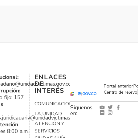
ENLACES
ucional:
DE
udadano@unidadvictimas.gov.co
Portal anterior
Po
INTERÉS
rrupción:
Centro de relevo
 fijo: 157
es
COMUNICACIONES
Síguenos
en:
LA UNIDAD
s.juridicauariv@unidadvictimas.gov.co
ATENCIÓN Y
tención
es 8:00 a.m.
SERVICIOS