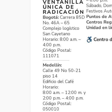
VENTANILLA
Sábado, Dom
ÚNICA DE
Festivos Aut
RADICACIÓN
Puntos de A
Bogotá:
Carrera 85D
Centros Reg
No. 46A – 65
Unidad en l
Complejo logístico
San Cayetano
Horario: 8:00 a.m. –
Centro d
4:00 p.m.
Código Postal:
111071
Medellín:
Calle 49 No 50-21
piso 14
Edificio del Café
Horario:
8:00 a.m. – 12:00 m. y
2:00 p.m. – 4:00 p.m.
Código Postal:
050010