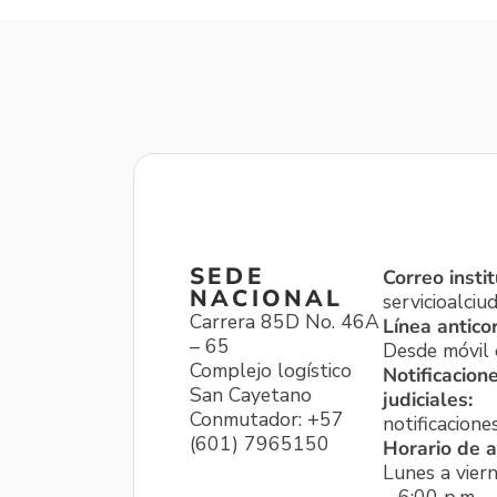
SEDE
Correo instit
NACIONAL
servicioalci
Carrera 85D No. 46A
Línea antico
– 65
Desde móvil o
Complejo logístico
Notificacion
San Cayetano
judiciales:
Conmutador: +57
notificacione
(601) 7965150
Horario de a
Lunes a viern
– 6:00 p.m.