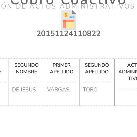
IÓN DE ACTOS ADMINISTRATIVOS
20151124110822
R
SEGUNDO
PRIMER
SEGUNDO
AC
E
NOMBRE
APELLIDO
APELLIDO
ADMINI
TIV
M
DE JESUS
VARGAS
TORO