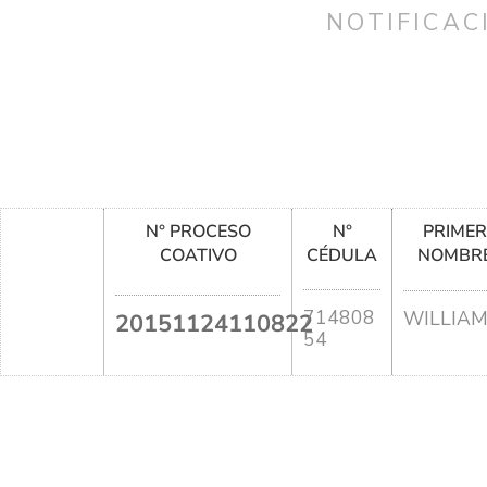
NOTIFICAC
N° PROCESO
N°
PRIME
COATIVO
CÉDULA
NOMBR
714808
WILLIA
20151124110822
54