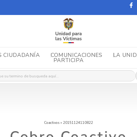
S CIUDADANÍA
COMUNICACIONES
LA UNI
PARTICIPA
r:
Coactivos
»
20151124110822
Cobro Coactivo