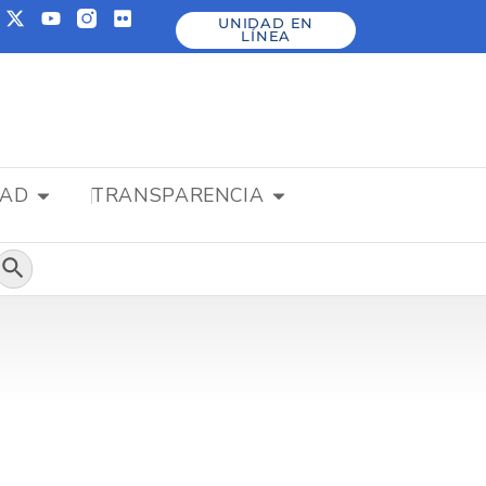
UNIDAD EN
LÍNEA
DAD
TRANSPARENCIA
Botón de búsqueda