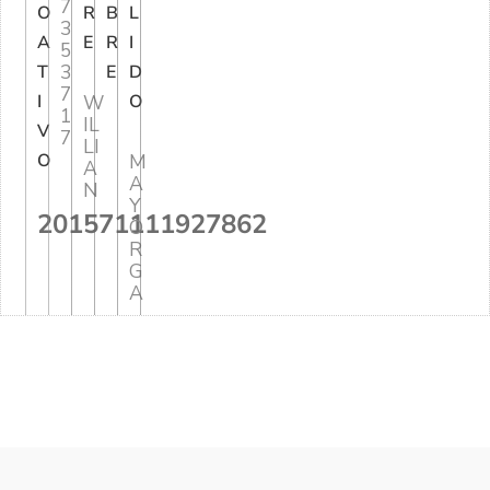
7
O
R
B
L
3
A
E
R
I
5
3
T
E
D
7
I
W
O
1
IL
V
7
LI
O
M
A
A
N
Y
201571111927862
O
R
G
A