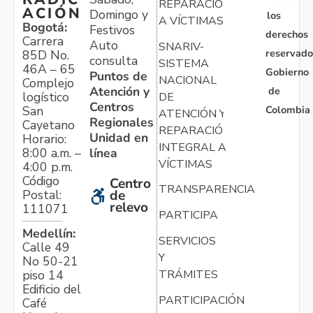
REPARACIÓN
ACIÓN
Domingo y
los
A VÍCTIMAS
Bogotá:
Festivos
derechos
Carrera
Auto
SNARIV-
reservado
85D No.
consulta
SISTEMA
46A – 65
Gobierno
Puntos de
NACIONAL
Complejo
Atención y
de
logístico
DE
Centros
Colombia
San
ATENCIÓN Y
Regionales
Cayetano
REPARACIÓN
Unidad en
Horario:
INTEGRAL A
línea
8:00 a.m. –
VÍCTIMAS
4:00 p.m.
Código
Centro
TRANSPARENCIA
Postal:
de
relevo
111071
PARTICIPA
Medellín:
SERVICIOS
Calle 49
Y
No 50-21
TRÁMITES
piso 14
Edificio del
PARTICIPACIÓN
Café