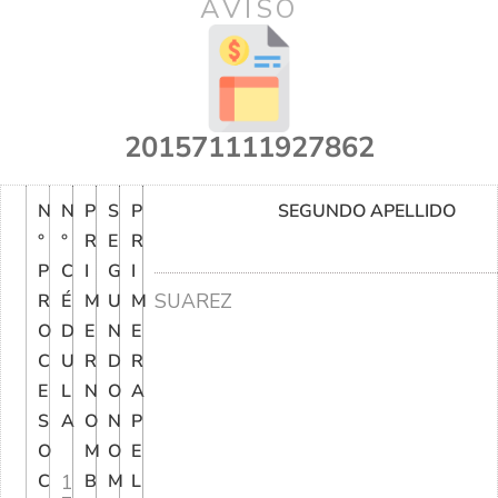
AVISO
201571111927862
N
N
P
S
P
SEGUNDO APELLIDO
°
°
R
E
R
P
C
I
G
I
SUAREZ
R
É
M
U
M
O
D
E
N
E
C
U
R
D
R
E
L
N
O
A
S
A
O
N
P
O
M
O
E
C
1
B
M
L