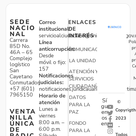
SEDE
Correo
ENLACES
NACIO
institucional:
DE
NAL
servicioalciudadano@unidadvictimas.gov.
INTERÉS
Carrera
Pol
Línea
85D No.
pr
anticorrupción:
COMUNICACIONES
46A – 65
Desde
Complejo
pr
LA UNIDAD
móvil o fijo:
logístico
C
157
San
ATENCIÓN Y
Notificaciones
Cayetano
M
SERVICIOS
judiciales:
Conmutador:
CIUDADANÍA
+57 (601)
notificaciones.juridicauariv@unidadvictim
7965150
Horario de
DATOS
Sí
atención
©
PARA LA
gu
Lunes a
Copyrigth
VENTA
en
PAZ
viernes
NILLA
os
2023
8:00 a.m. –
ÚNICA
FONDO
en:
-
6:00 p.m.
DE
PARA LA
Todos
RADIC
Sábado,