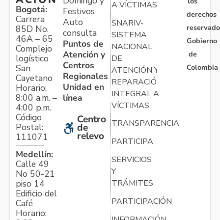
Domingo y
los
A VÍCTIMAS
Bogotá:
Festivos
derechos
Carrera
Auto
SNARIV-
reservado
85D No.
consulta
SISTEMA
46A – 65
Gobierno
Puntos de
NACIONAL
Complejo
Atención y
de
logístico
DE
Centros
Colombia
San
ATENCIÓN Y
Regionales
Cayetano
REPARACIÓN
Unidad en
Horario:
INTEGRAL A
línea
8:00 a.m. –
VÍCTIMAS
4:00 p.m.
Código
Centro
TRANSPARENCIA
Postal:
de
relevo
111071
PARTICIPA
Medellín:
SERVICIOS
Calle 49
Y
No 50-21
TRÁMITES
piso 14
Edificio del
PARTICIPACIÓN
Café
Horario:
INFORMACIÓN