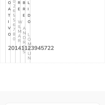
0
O
R
B
L
2
A
E
R
I
6
5
T
E
D
5
I
W
O
6
IL
V
A
7
M
N
8
O
L
A
D
0
O
R
R
M
20141123945722
E
E
S
LI
N