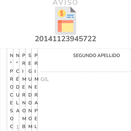
AVISO
20141123945722
N
N
P
S
P
SEGUNDO APELLIDO
°
°
R
E
R
P
C
I
G
I
GIL
R
É
M
U
M
O
D
E
N
E
C
U
R
D
R
E
L
N
O
A
S
A
O
N
P
O
M
O
E
C
1
B
M
L