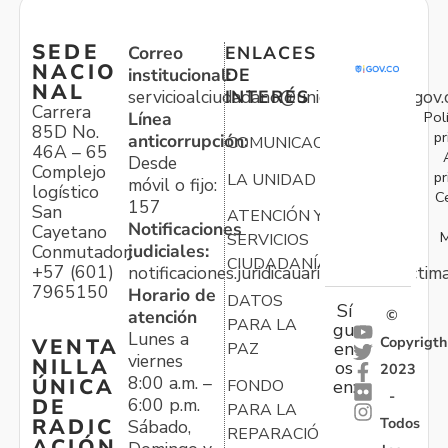
SEDE
Correo
ENLACES
NACIO
institucional:
DE
NAL
servicioalciudadano@unidadvictimas.gov.
INTERÉS
Carrera
Pol
Línea
85D No.
pr
anticorrupción:
COMUNICACIONES
46A – 65
Desde
Complejo
pr
LA UNIDAD
móvil o fijo:
logístico
C
157
San
ATENCIÓN Y
Notificaciones
Cayetano
M
SERVICIOS
judiciales:
Conmutador:
CIUDADANÍA
+57 (601)
notificaciones.juridicauariv@unidadvictim
7965150
Horario de
DATOS
Sí
atención
©
PARA LA
gu
Lunes a
Copyrigth
VENTA
en
PAZ
viernes
NILLA
os
2023
8:00 a.m. –
ÚNICA
FONDO
en:
-
6:00 p.m.
DE
PARA LA
Todos
RADIC
Sábado,
REPARACIÓN
ACIÓN