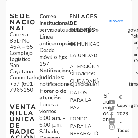
SEDE
Correo
ENLACES
NACIO
institucional:
DE
NAL
servicioalciudadano@unidadvictimas.gov.
INTERÉS
Carrera
Pol
Línea
85D No.
pr
anticorrupción:
COMUNICACIONES
46A – 65
Desde
Complejo
pr
LA UNIDAD
móvil o fijo:
logístico
C
157
San
ATENCIÓN Y
Notificaciones
Cayetano
M
SERVICIOS
judiciales:
Conmutador:
CIUDADANÍA
+57 (601)
notificaciones.juridicauariv@unidadvictim
7965150
Horario de
DATOS
Sí
atención
©
PARA LA
gu
Lunes a
Copyrigth
VENTA
en
PAZ
viernes
NILLA
os
2023
8:00 a.m. –
ÚNICA
FONDO
en:
-
6:00 p.m.
DE
PARA LA
Todos
RADIC
Sábado,
REPARACIÓN
ACIÓN