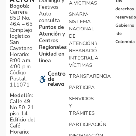
Domingo y
los
A VÍCTIMAS
Bogotá:
Festivos
derechos
Carrera
Auto
SNARIV-
reservado
85D No.
consulta
SISTEMA
46A – 65
Gobierno
Puntos de
NACIONAL
Complejo
Atención y
de
logístico
DE
Centros
Colombia
San
ATENCIÓN Y
Regionales
Cayetano
REPARACIÓN
Unidad en
Horario:
INTEGRAL A
línea
8:00 a.m. –
VÍCTIMAS
4:00 p.m.
Código
Centro
TRANSPARENCIA
Postal:
de
relevo
111071
PARTICIPA
Medellín:
SERVICIOS
Calle 49
Y
No 50-21
TRÁMITES
piso 14
Edificio del
PARTICIPACIÓN
Café
Horario:
INFORMACIÓN