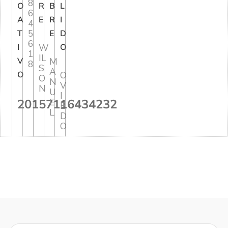
8
O
R
B
L
6
A
E
R
I
4
5
T
E
D
6
I
W
O
1
IL
V
M
8
S
A
O
O
O
N
V
N
U
I
20157116434232
E
E
L
D
O