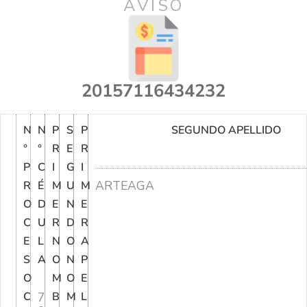
AVISO
20157116434232
N
N
P
S
P
SEGUNDO APELLIDO
°
°
R
E
R
P
C
I
G
I
ARTEAGA
R
É
M
U
M
O
D
E
N
E
C
U
R
D
R
E
L
N
O
A
S
A
O
N
P
O
M
O
E
C
7
B
M
L