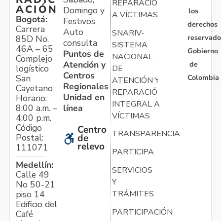
REPARACIÓN
ACIÓN
Domingo y
los
A VÍCTIMAS
Bogotá:
Festivos
derechos
Carrera
Auto
SNARIV-
reservado
85D No.
consulta
SISTEMA
46A – 65
Gobierno
Puntos de
NACIONAL
Complejo
Atención y
de
logístico
DE
Centros
Colombia
San
ATENCIÓN Y
Regionales
Cayetano
REPARACIÓN
Unidad en
Horario:
INTEGRAL A
línea
8:00 a.m. –
VÍCTIMAS
4:00 p.m.
Código
Centro
TRANSPARENCIA
Postal:
de
relevo
111071
PARTICIPA
Medellín:
SERVICIOS
Calle 49
Y
No 50-21
TRÁMITES
piso 14
Edificio del
PARTICIPACIÓN
Café