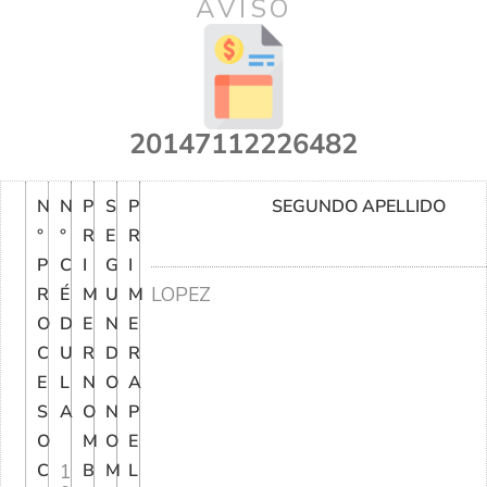
AVISO
20147112226482
N
N
P
S
P
SEGUNDO APELLIDO
°
°
R
E
R
P
C
I
G
I
LOPEZ
R
É
M
U
M
O
D
E
N
E
C
U
R
D
R
E
L
N
O
A
S
A
O
N
P
O
M
O
E
C
1
B
M
L