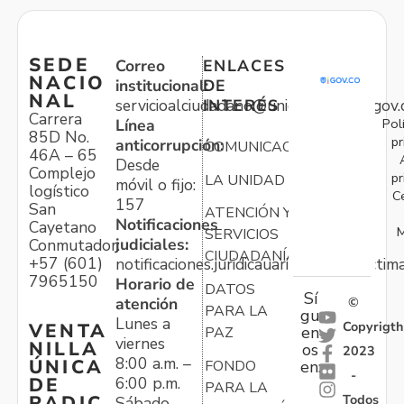
SEDE
Correo
ENLACES
NACIO
institucional:
DE
NAL
servicioalciudadano@unidadvictimas.gov.
INTERÉS
Carrera
Pol
Línea
85D No.
pr
anticorrupción:
COMUNICACIONES
46A – 65
Desde
Complejo
pr
LA UNIDAD
móvil o fijo:
logístico
C
157
San
ATENCIÓN Y
Notificaciones
Cayetano
M
SERVICIOS
judiciales:
Conmutador:
CIUDADANÍA
+57 (601)
notificaciones.juridicauariv@unidadvictim
7965150
Horario de
DATOS
Sí
atención
©
PARA LA
gu
Lunes a
Copyrigth
VENTA
en
PAZ
viernes
NILLA
os
2023
8:00 a.m. –
ÚNICA
FONDO
en:
-
6:00 p.m.
DE
PARA LA
Todos
RADIC
Sábado,