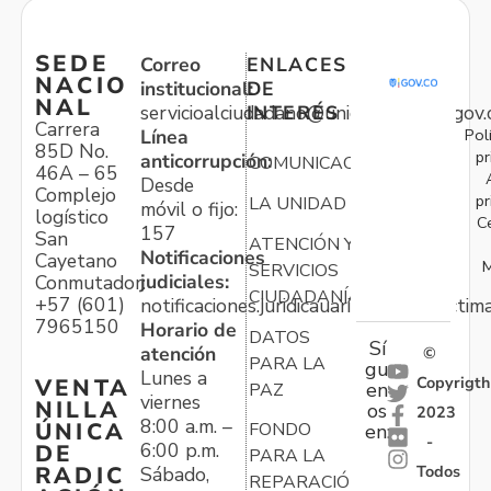
SEDE
Correo
ENLACES
NACIO
institucional:
DE
NAL
servicioalciudadano@unidadvictimas.gov.
INTERÉS
Carrera
Pol
Línea
85D No.
pr
anticorrupción:
COMUNICACIONES
46A – 65
Desde
Complejo
pr
LA UNIDAD
móvil o fijo:
logístico
C
157
San
ATENCIÓN Y
Notificaciones
Cayetano
M
SERVICIOS
judiciales:
Conmutador:
CIUDADANÍA
+57 (601)
notificaciones.juridicauariv@unidadvictim
7965150
Horario de
DATOS
Sí
atención
©
PARA LA
gu
Lunes a
Copyrigth
VENTA
en
PAZ
viernes
NILLA
os
2023
8:00 a.m. –
ÚNICA
FONDO
en:
-
6:00 p.m.
DE
PARA LA
Todos
RADIC
Sábado,
REPARACIÓN