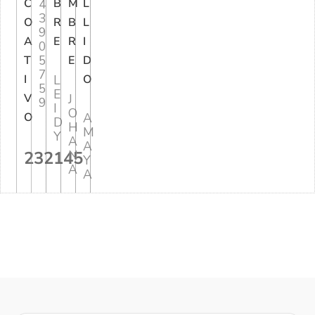
C
4
B
M
L
3
O
R
B
L
9
A
E
R
I
0
5
T
E
D
7
I
L
O
5
E
V
J
9
I
O
O
A
D
H
M
Y
A
A
232145
N
Y
A
A