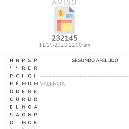
AVISO
232145
11/10/2023 12:00 am
N
N
P
S
P
SEGUNDO APELLIDO
°
°
R
E
R
P
C
I
G
I
VALENCIA
R
É
M
U
M
O
D
E
N
E
C
U
R
D
R
E
L
N
O
A
S
A
O
N
P
O
M
O
E