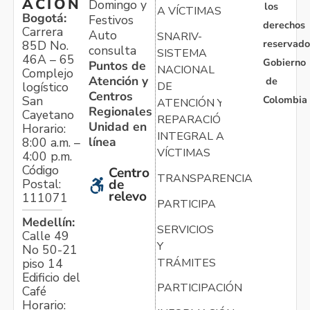
ACIÓN
Domingo y
los
A VÍCTIMAS
Bogotá:
Festivos
derechos
Carrera
Auto
SNARIV-
reservado
85D No.
consulta
SISTEMA
46A – 65
Gobierno
Puntos de
NACIONAL
Complejo
Atención y
de
logístico
DE
Centros
Colombia
San
ATENCIÓN Y
Regionales
Cayetano
REPARACIÓN
Unidad en
Horario:
INTEGRAL A
línea
8:00 a.m. –
VÍCTIMAS
4:00 p.m.
Código
Centro
TRANSPARENCIA
Postal:
de
relevo
111071
PARTICIPA
Medellín:
SERVICIOS
Calle 49
Y
No 50-21
TRÁMITES
piso 14
Edificio del
PARTICIPACIÓN
Café
Horario: