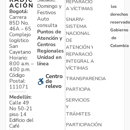
REPARACIÓN
ACIÓN
Domingo y
los
A VÍCTIMAS
Bogotá:
Festivos
derechos
Carrera
Auto
SNARIV-
reservado
85D No.
consulta
SISTEMA
46A – 65
Gobierno
Puntos de
NACIONAL
Complejo
Atención y
de
logístico
DE
Centros
Colombia
San
ATENCIÓN Y
Regionales
Cayetano
REPARACIÓN
Unidad en
Horario:
INTEGRAL A
línea
8:00 a.m. –
VÍCTIMAS
4:00 p.m.
Código
Centro
TRANSPARENCIA
Postal:
de
relevo
111071
PARTICIPA
Medellín:
SERVICIOS
Calle 49
Y
No 50-21
TRÁMITES
piso 14
Edificio del
PARTICIPACIÓN
Café