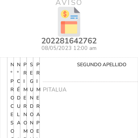
AVISO
202281642762
08/05/2023 12:00 am
N
N
P
S
P
SEGUNDO APELLIDO
°
°
R
E
R
P
C
I
G
I
PITALUA
R
É
M
U
M
O
D
E
N
E
C
U
R
D
R
E
L
N
O
A
S
A
O
N
P
O
M
O
E