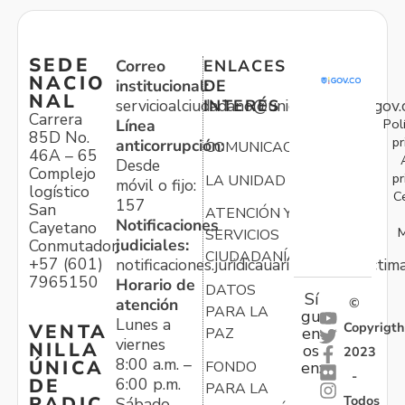
SEDE
Correo
ENLACES
NACIO
institucional:
DE
NAL
servicioalciudadano@unidadvictimas.gov.
INTERÉS
Carrera
Pol
Línea
85D No.
pr
anticorrupción:
COMUNICACIONES
46A – 65
Desde
Complejo
pr
LA UNIDAD
móvil o fijo:
logístico
C
157
San
ATENCIÓN Y
Notificaciones
Cayetano
M
SERVICIOS
judiciales:
Conmutador:
CIUDADANÍA
+57 (601)
notificaciones.juridicauariv@unidadvictim
7965150
Horario de
DATOS
Sí
atención
©
PARA LA
gu
Lunes a
Copyrigth
VENTA
en
PAZ
viernes
NILLA
os
2023
8:00 a.m. –
ÚNICA
FONDO
en:
-
6:00 p.m.
DE
PARA LA
Todos
RADIC
Sábado,