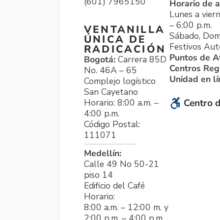
(601) 7965150
Horario de a
Lunes a viern
– 6:00 p.m.
VENTANILLA
Sábado, Dom
ÚNICA DE
Festivos Aut
RADICACIÓN
Puntos de A
Bogotá:
Carrera 85D
Centros Reg
No. 46A – 65
Unidad en l
Complejo logístico
San Cayetano
Horario: 8:00 a.m. –
Centro d
4:00 p.m.
Código Postal:
111071
Medellín:
Calle 49 No 50-21
piso 14
Edificio del Café
Horario:
8:00 a.m. – 12:00 m. y
2:00 p.m. – 4:00 p.m.