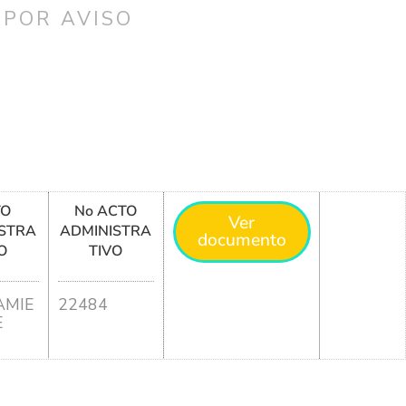
 POR AVISO
TO
No ACTO
Ver
STRA
ADMINISTRA
documento
O
TIVO
MIE
22484
E