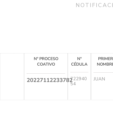
NOTIFICAC
N° PROCESO
N°
PRIME
COATIVO
CÉDULA
NOMBR
722940
JUAN
20227112233782
54