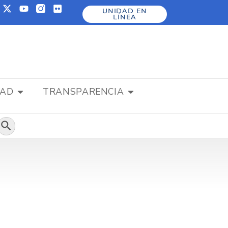
UNIDAD EN
LÍNEA
DAD
TRANSPARENCIA
Botón de búsqueda