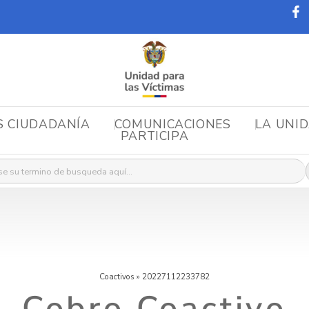
S CIUDADANÍA
COMUNICACIONES
LA UNI
PARTICIPA
r:
Coactivos
»
20227112233782
Cobro Coactivo