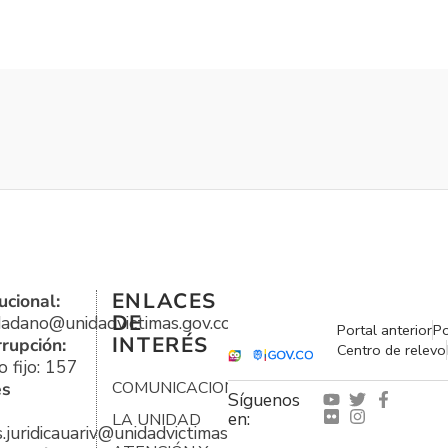
ENLACES
ucional:
DE
udadano@unidadvictimas.gov.co
Portal anterior
Po
INTERÉS
rrupción:
Centro de relevo
 fijo: 157
es
COMUNICACIONES
Síguenos
en:
LA UNIDAD
s.juridicauariv@unidadvictimas.gov.co