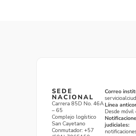
SEDE
Correo instit
NACIONAL
servicioalci
Carrera 85D No. 46A
Línea antico
– 65
Desde móvil o
Complejo logístico
Notificacion
San Cayetano
judiciales:
Conmutador: +57
notificacione