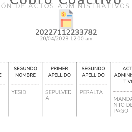
IÓN DE ACTOS ADMINISTRATIVOS
20227112233782
20/04/2023 12:00 am
R
SEGUNDO
PRIMER
SEGUNDO
AC
E
NOMBRE
APELLIDO
APELLIDO
ADMINI
TIV
YESID
SEPULVED
PERALTA
A
MANDA
NTO D
PAGO