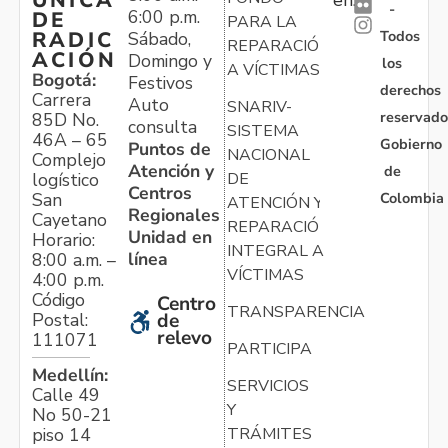
ÚNICA
-
6:00 p.m.
DE
PARA LA
Todos
RADIC
Sábado,
REPARACIÓN
ACIÓN
Domingo y
los
A VÍCTIMAS
Bogotá:
Festivos
derechos
Carrera
Auto
SNARIV-
reservado
85D No.
consulta
SISTEMA
46A – 65
Gobierno
Puntos de
NACIONAL
Complejo
Atención y
de
logístico
DE
Centros
Colombia
San
ATENCIÓN Y
Regionales
Cayetano
REPARACIÓN
Unidad en
Horario:
INTEGRAL A
línea
8:00 a.m. –
VÍCTIMAS
4:00 p.m.
Código
Centro
TRANSPARENCIA
Postal:
de
relevo
111071
PARTICIPA
Medellín:
SERVICIOS
Calle 49
Y
No 50-21
TRÁMITES
piso 14