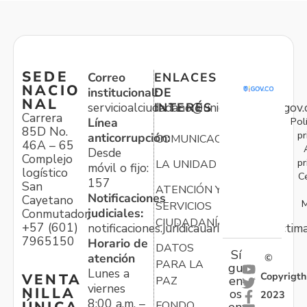
SEDE
Correo
ENLACES
NACIO
institucional:
DE
NAL
servicioalciudadano@unidadvictimas.gov.
INTERÉS
Carrera
Pol
Línea
85D No.
pr
anticorrupción:
COMUNICACIONES
46A – 65
Desde
Complejo
pr
LA UNIDAD
móvil o fijo:
logístico
C
157
San
ATENCIÓN Y
Notificaciones
Cayetano
M
SERVICIOS
judiciales:
Conmutador:
CIUDADANÍA
+57 (601)
notificaciones.juridicauariv@unidadvictim
7965150
Horario de
DATOS
Sí
atención
©
PARA LA
gu
Lunes a
Copyrigth
VENTA
en
PAZ
viernes
NILLA
os
2023
8:00 a.m. –
FONDO
en: