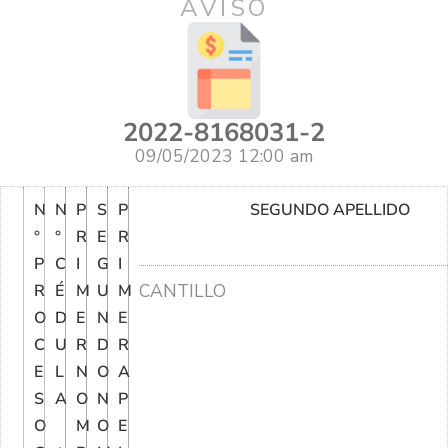
AVISO
2022-8168031-2
09/05/2023 12:00 am
N
N
P
S
P
SEGUNDO APELLIDO
°
°
R
E
R
P
C
I
G
I
CANTILLO
R
É
M
U
M
O
D
E
N
E
C
U
R
D
R
E
L
N
O
A
S
A
O
N
P
O
M
O
E