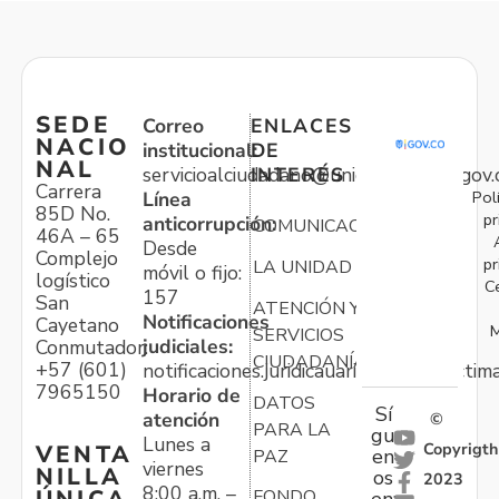
SEDE
Correo
ENLACES
NACIO
institucional:
DE
NAL
servicioalciudadano@unidadvictimas.gov.
INTERÉS
Carrera
Pol
Línea
85D No.
pr
anticorrupción:
COMUNICACIONES
46A – 65
Desde
Complejo
pr
LA UNIDAD
móvil o fijo:
logístico
C
157
San
ATENCIÓN Y
Notificaciones
Cayetano
M
SERVICIOS
judiciales:
Conmutador:
CIUDADANÍA
+57 (601)
notificaciones.juridicauariv@unidadvictim
7965150
Horario de
DATOS
Sí
atención
©
PARA LA
gu
Lunes a
Copyrigth
VENTA
en
PAZ
viernes
NILLA
os
2023
8:00 a.m. –
FONDO
en: