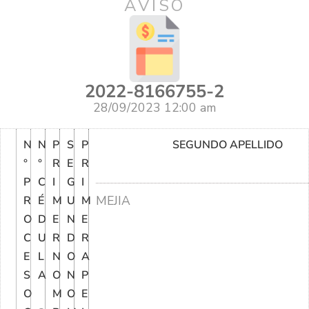
AVISO
2022-8166755-2
28/09/2023 12:00 am
N
N
P
S
P
SEGUNDO APELLIDO
°
°
R
E
R
P
C
I
G
I
MEJIA
R
É
M
U
M
O
D
E
N
E
C
U
R
D
R
E
L
N
O
A
S
A
O
N
P
O
M
O
E