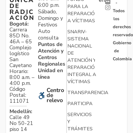
ÚNICA
-
6:00 p.m.
DE
PARA LA
Todos
RADIC
Sábado,
REPARACIÓN
ACIÓN
Domingo y
los
A VÍCTIMAS
Bogotá:
Festivos
derechos
Carrera
Auto
SNARIV-
reservado
85D No.
consulta
SISTEMA
46A – 65
Gobierno
Puntos de
NACIONAL
Complejo
Atención y
de
logístico
DE
Centros
Colombia
San
ATENCIÓN Y
Regionales
Cayetano
REPARACIÓN
Unidad en
Horario:
INTEGRAL A
línea
8:00 a.m. –
VÍCTIMAS
4:00 p.m.
Código
Centro
TRANSPARENCIA
Postal:
de
relevo
111071
PARTICIPA
Medellín:
SERVICIOS
Calle 49
Y
No 50-21
TRÁMITES
piso 14